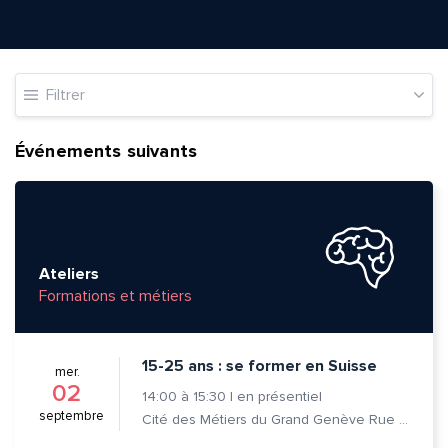
Filtrer
Événements suivants
Ateliers
Formations et métiers
15-25 ans : se former en Suisse
mer.
02
14:00
à
15:30
|
en présentiel
septembre
Cité des Métiers du Grand Genève Rue Prévost-Martin 6 1205 Genève