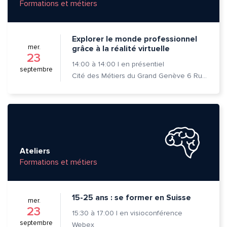
Formations et métiers
Explorer le monde professionnel
mer.
grâce à la réalité virtuelle
23
14:00
à
14:00
|
en présentiel
septembre
Cité des Métiers du Grand Genève 6 Rue Prévost-Martin 1205 Genève
Ateliers
Formations et métiers
15-25 ans : se former en Suisse
mer.
23
15:30
à
17:00
|
en visioconférence
septembre
Webex