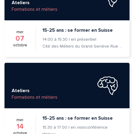
Ateliers
Formations et métiers
15-25 ans : se former en Suisse
mer.
07
14:00
à
15:30
|
en présentiel
octobre
Cité des Métiers du Grand Genève Rue Prévost-Martin 6 1205 Genève
Ateliers
Formations et métiers
15-25 ans : se former en Suisse
mer.
14
15:30
à
17:00
|
en visioconférence
octobre