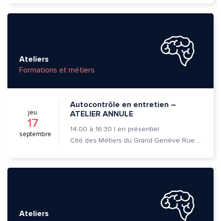
Ateliers
Formations et métiers
Autocontrôle en entretien –
jeu.
ATELIER ANNULE
17
14:00
à
16:30
|
en présentiel
septembre
Cité des Métiers du Grand Genève Rue Prévost-Martin 6 1205 Genève
Ateliers