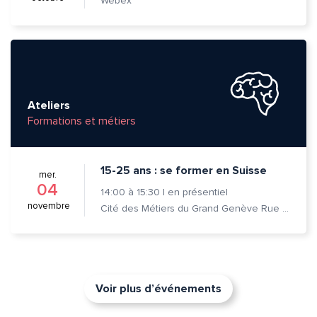
Webex
Ateliers
Formations et métiers
15-25 ans : se former en Suisse
mer.
04
14:00
à
15:30
|
en présentiel
novembre
Cité des Métiers du Grand Genève Rue Prévost-Martin 6 1205 Genève
Voir plus d’événements