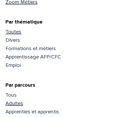
Zoom Métiers
Que
Par thématique
pa
Toutes
Divers
Prén
Formations et métiers
Apprentissage AFP/CFC
Emploi
Adres
Par parcours
Mess
Comm
Tous
Adultes
Apprenties et apprentis