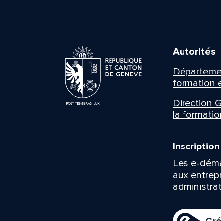
Autorités
Département
formation e
Direction G
la formatio
Inscriptio
Les e-déma
aux entrep
administrat