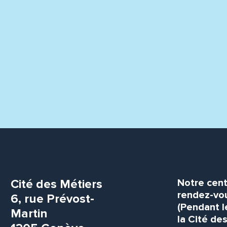
Cité des Métiers
Notre cent
rendez-vou
6, rue Prévost-
(Pendant l
Martin
la Cité de