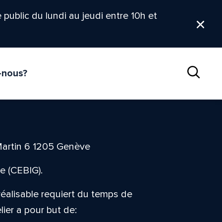
le public du lundi au jeudi entre 10h et
Ferm
-nous?
Reche
Martin 6 1205 Genève
e (CEBIG).
 réalisable requiert du temps de
elier a pour but de: