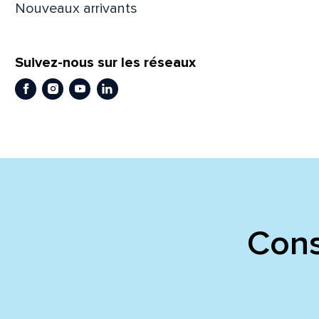
Nouveaux arrivants
En
En
Suivez-nous sur les réseaux
Facebook
Instagram
Youtube
LinkedIn
Cons