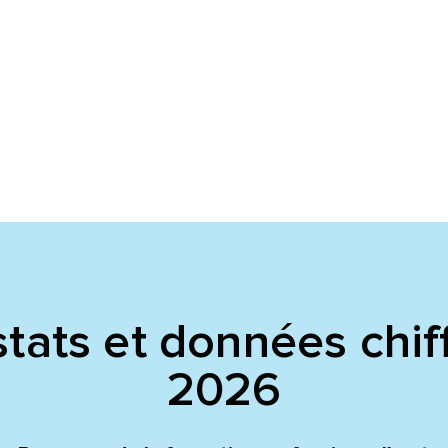
voyer
voyer
tats et données chif
2026