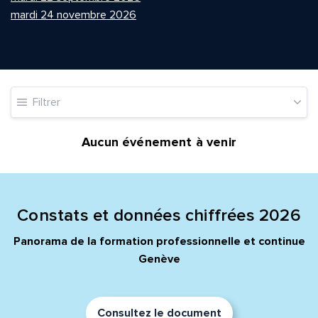
mardi 24 novembre 2026
Quelle est la pertinence de cette page?
Filtrer
Prénom et nom*
Aucun événement à venir
Adresse e-mail*
Constats et données chiffrées 2026
Panorama de la formation professionnelle et continue
Message*
Commentaire*
Genève
Consultez le document