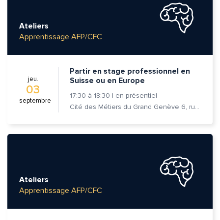
Ateliers
Apprentissage AFP/CFC
Partir en stage professionnel en
jeu.
Suisse ou en Europe
03
17:30
à
18:30
|
en présentiel
septembre
Cité des Métiers du Grand Genève 6, rue Prévost-Martin 1205 Genève
Ateliers
Apprentissage AFP/CFC