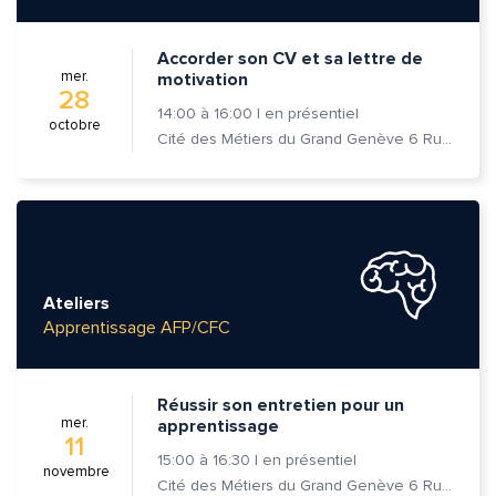
Accorder son CV et sa lettre de
mer.
motivation
28
14:00
à
16:00
|
en présentiel
octobre
Cité des Métiers du Grand Genève 6 Rue Prévost-Martin 1205 Genève
Ateliers
Apprentissage AFP/CFC
Réussir son entretien pour un
mer.
apprentissage
11
15:00
à
16:30
|
en présentiel
novembre
Cité des Métiers du Grand Genève 6 Rue Prévost-Martin 1205 Genève