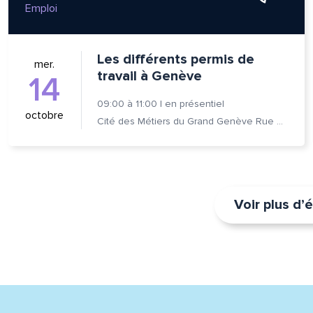
Emploi
Les différents permis de
mer.
travail à Genève
14
09:00
à
11:00
|
en présentiel
octobre
Cité des Métiers du Grand Genève Rue Prévost-Martin 6 1205 Genève
Voir plus d