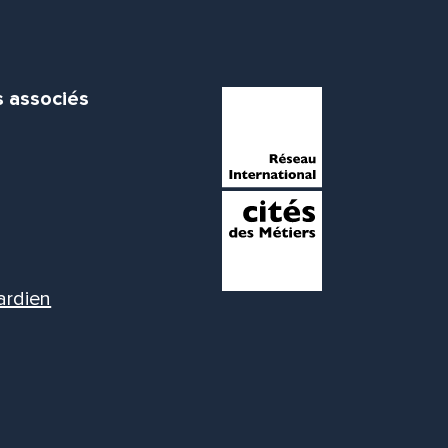
s associés
ardien