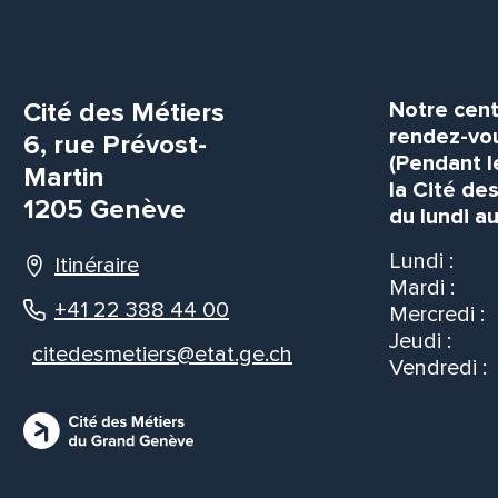
Cité des Métiers
Notre cent
rendez-vou
6, rue Prévost-
(Pendant l
Martin
la Cité de
1205 Genève
du lundi au
Lundi :
Itinéraire
Mardi :
+41 22 388 44 00
Mercredi :
Jeudi :
citedesmetiers@etat.ge.ch
Vendredi :