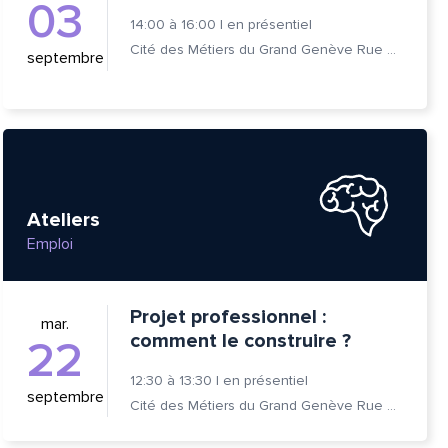
03
14:00
à
16:00
|
en présentiel
Cité des Métiers du Grand Genève Rue Prévost-Martin 6 1205 Genève
septembre
Ateliers
Emploi
Projet professionnel :
mar.
comment le construire ?
22
tte
12:30
à
13:30
|
en présentiel
septembre
Cité des Métiers du Grand Genève Rue Prévost-Martin 6 1205 Genève