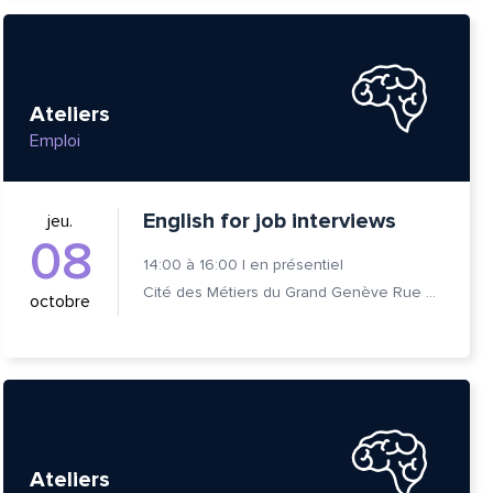
Ateliers
Emploi
English for job interviews
jeu.
08
14:00
à
16:00
|
en présentiel
Cité des Métiers du Grand Genève Rue Prévost-Martin 6 1205 Genève
octobre
Ateliers