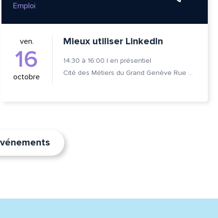
Emploi
Mieux utiliser LinkedIn
ven.
16
14:30
à
16:00
|
en présentiel
Cité des Métiers du Grand Genève Rue Prévost-Martin 6 1205 Genève
octobre
’événements