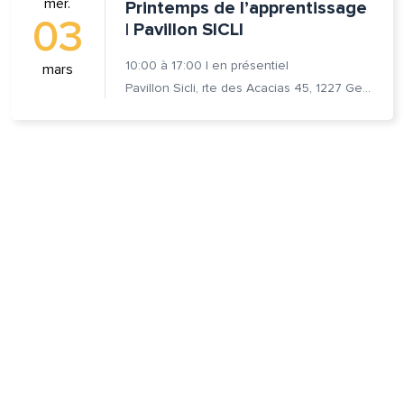
mer.
Printemps de l’apprentissage
03
| Pavillon SICLI
lle est la pertinence de ce
10:00
à
17:00
|
en présentiel
mars
ge?
Pavillon Sicli, rte des Acacias 45, 1227 Genève
om et nom*
se e-mail*
age*
entaire*