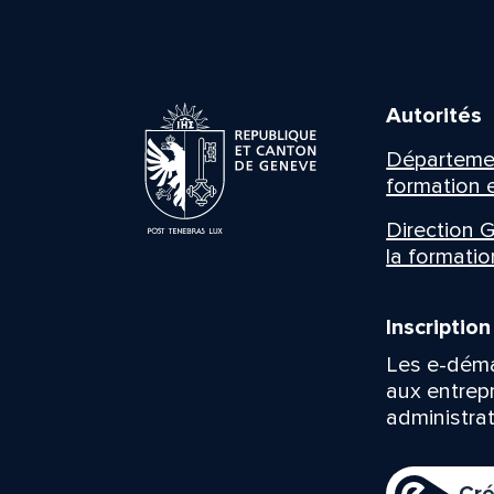
Autorités
Département
formation e
Direction G
la formatio
Inscriptio
Les e-déma
aux entrep
administrat