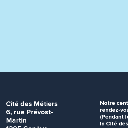
Cité des Métiers
Notre cent
rendez-vou
6, rue Prévost-
(Pendant l
Martin
la Cité de