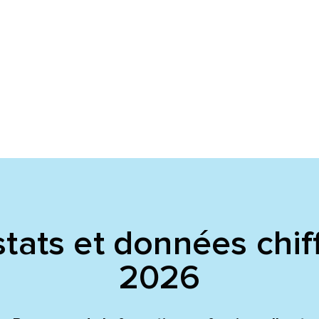
voyer
voyer
tats et données chif
2026