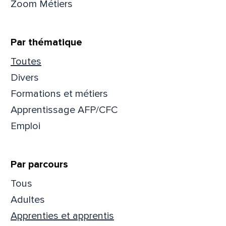
Zoom Métiers
Que
Par thématique
pa
Toutes
Divers
Prén
Formations et métiers
Apprentissage AFP/CFC
Emploi
Adres
Par parcours
Mess
Comm
Tous
Adultes
Apprenties et apprentis