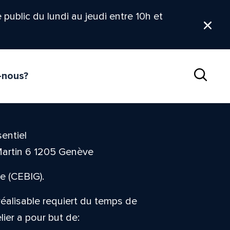
le public du lundi au jeudi entre 10h et
Ferm
-nous?
Reche
entiel
Martin 6 1205 Genève
e (CEBIG).
 réalisable requiert du temps de
elier a pour but de: