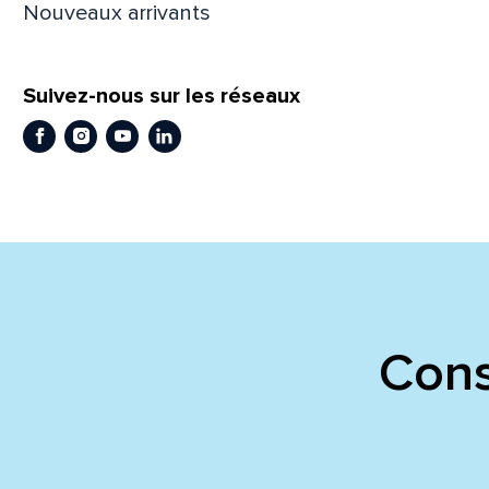
Nouveaux arrivants
En
En
Suivez-nous sur les réseaux
Facebook
Instagram
Youtube
LinkedIn
Cons