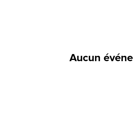
Aucun événe
lle est la pertinence de ce
ge?