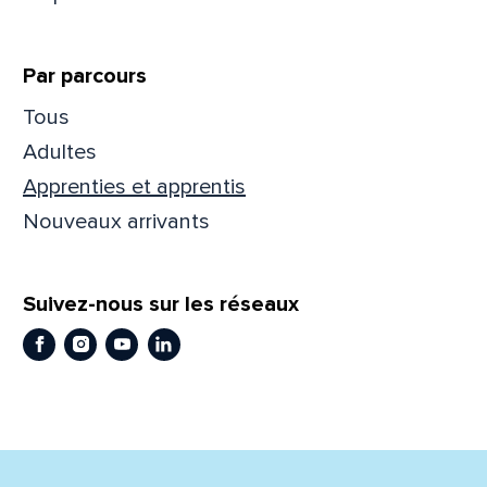
Prén
Par parcours
Tous
Adres
Adultes
Apprenties et apprentis
Nouveaux arrivants
Mess
Comm
Suivez-nous sur les réseaux
Facebook
Instagram
Youtube
LinkedIn
En
En