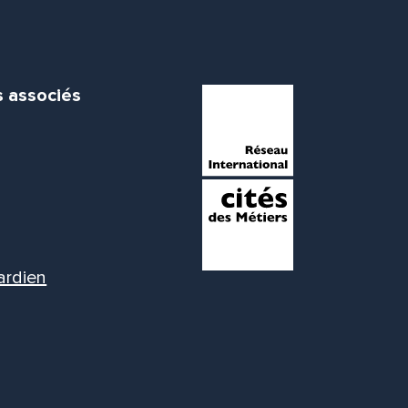
s associés
ardien