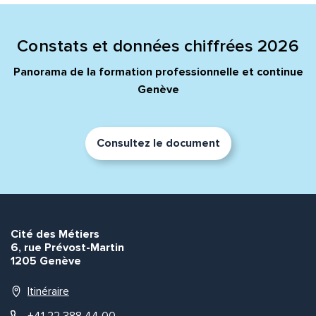
Quelle est la pertinence de cette page?
Constats et données chiffrées 2026
Prénom et nom*
Panorama de la formation professionnelle et continue
Genève
Adresse e-mail*
Consultez le document
Message*
Commentaire*
Cité des Métiers
6, rue Prévost-Martin
1205 Genève
Envoyer
Envoyer
Itinéraire
+41 22 388 44 00