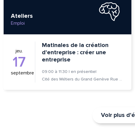
Ateliers
Emploi
Matinales de la création
jeu.
d’entreprise : créer une
17
entreprise
09:00
à
11:30
|
en présentiel
septembre
Cité des Métiers du Grand Genève Rue Prévost-Martin 6 1205 Genève
Voir plus d