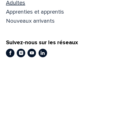
Adultes
Prén
Apprenties et apprentis
Nouveaux arrivants
Adres
Suivez-nous sur les réseaux
Facebook
Instagram
Youtube
LinkedIn
Mess
Comm
En
En