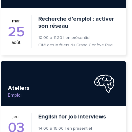
Recherche d’emploi : activer
mar.
son réseau
25
10:00
à
11:30
|
en présentiel
août
Cité des Métiers du Grand Genève Rue Prévost-Martin 6 1205 Genève
Ateliers
Emploi
English for job interviews
jeu.
03
14:00
à
16:00
|
en présentiel