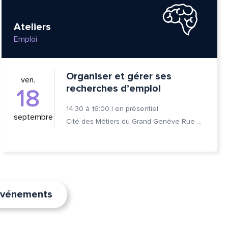
Ateliers
Emploi
Organiser et gérer ses
ven.
recherches d’emploi
18
14:30
à
16:00
|
en présentiel
septembre
Cité des Métiers du Grand Genève Rue Prévost-Martin 6 1205 Genève
’événements