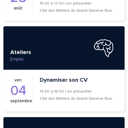
15:00
à
17:00
|
en présentiel
août
Cité des Métiers du Grand Genève Rue Prévost-Martin 6 1205 Genève
Ateliers
Emploi
Dynamiser son CV
ven.
04
14:30
à
16:00
|
en présentiel
Cité des Métiers du Grand Genève Rue Prévost-Martin 6 1205 Genève
septembre