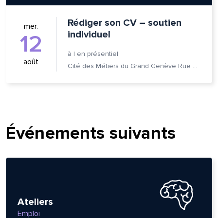
Rédiger son CV – soutien
mer.
individuel
12
à
|
en présentiel
août
Cité des Métiers du Grand Genève Rue Prévost-Martin 6 1205 Genève
Événements suivants
lle est la pertinence de ce
ge?
Ateliers
Emploi