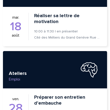
om et nom*
Réaliser sa lettre de
mar.
motivation
18
se e-mail*
10:00
à
11:30
|
en présentiel
août
Cité des Métiers du Grand Genève Rue Prévost-Martin 6 1205 Genève
age*
entaire*
Ateliers
Emploi
voyer
voyer
Préparer son entretien
ven.
d’embauche
28