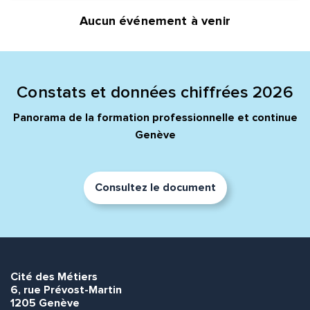
Aucun événement à venir
Quelle est la pertinence de cette page?
Prénom et nom*
Constats et données chiffrées 2026
Panorama de la formation professionnelle et continue
Adresse e-mail*
Genève
Message*
Commentaire*
Consultez le document
Cité des Métiers
Envoyer
Envoyer
6, rue Prévost-Martin
1205 Genève