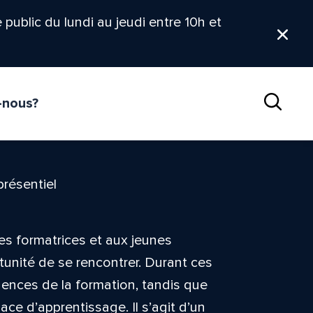
le public du lundi au jeudi entre 10h et
Ferm
-nous?
Reche
présentiel
es formatrices et aux jeunes
tunité de se rencontrer. Durant ces
igences de la formation, tandis que
ce d’apprentissage. Il s’agit d’un