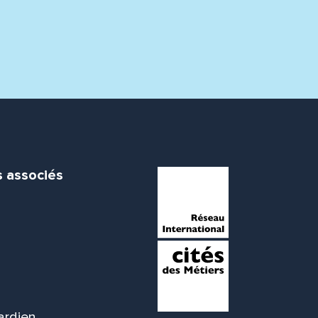
s associés
ardien