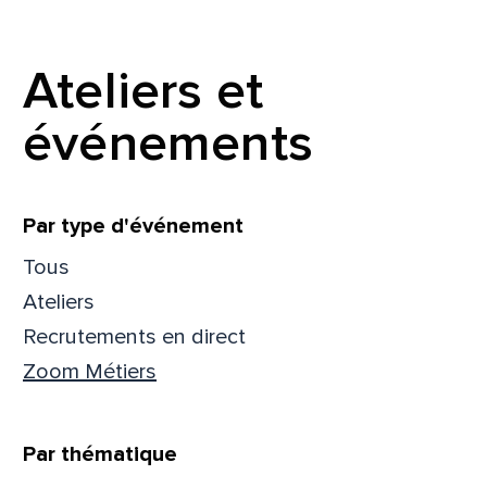
Prén
Ateliers et
événements
Adres
Filtrer
Par type d'événement
Mess
Comm
Tous
Ateliers
Recrutements en direct
Zoom Métiers
En
En
Par thématique