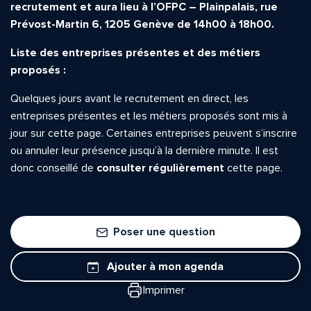
recrutement et aura lieu à l’OFPC – Plainpalais, rue
Prévost-Martin 6, 1205 Genève de 14h00 à 18h00.
Liste des entreprises présentes et des métiers
proposés :
Quelle est la pertinence de cette page?
Quelques jours avant le recrutement en direct, les
entreprises présentes et les métiers proposés sont mis à
Prénom et nom*
jour sur cette page. Certaines entreprises peuvent s’inscrire
ou annuler leur présence jusqu’à la dernière minute. Il est
donc conseillé de
consulter régulièrement
cette page.
Adresse e-mail*
Poser une question
Message*
Commentaire*
Ajouter à mon agenda
Imprimer