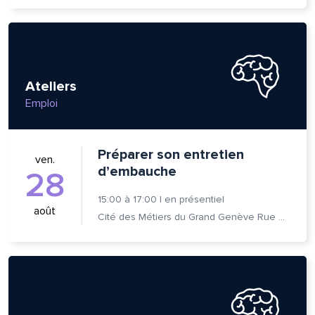
Ateliers
Emploi
Préparer son entretien
ven.
d’embauche
28
15:00
à
17:00
|
en présentiel
août
Cité des Métiers du Grand Genève Rue Prévost-Martin 6 1205 Genève