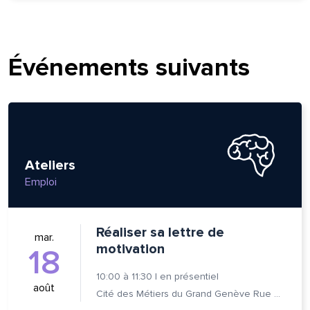
Événements suivants
Ateliers
Emploi
Réaliser sa lettre de
mar.
motivation
18
10:00
à
11:30
|
en présentiel
août
Cité des Métiers du Grand Genève Rue Prévost-Martin 6 1205 Genève