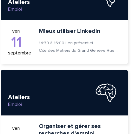
Ateliers
Emploi
Mieux utiliser LinkedIn
ven.
11
14:30
à
16:00
|
en présentiel
Cité des Métiers du Grand Genève Rue Prévost-Martin 6 1205 Genève
septembre
Ateliers
Emploi
Organiser et gérer ses
ven.
recherches d’emploi