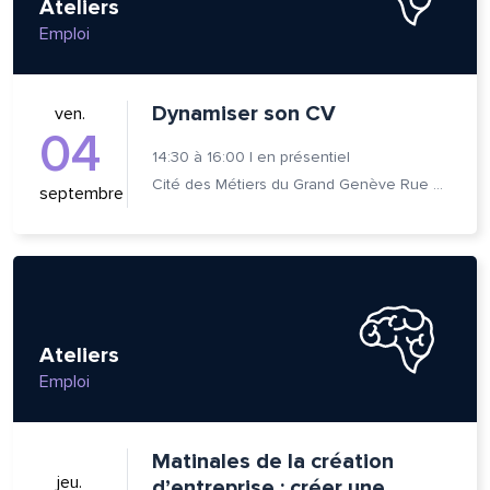
Ateliers
Emploi
Dynamiser son CV
ven.
04
14:30
à
16:00
|
en présentiel
Cité des Métiers du Grand Genève Rue Prévost-Martin 6 1205 Genève
septembre
Ateliers
Emploi
Matinales de la création
jeu.
d’entreprise : créer une