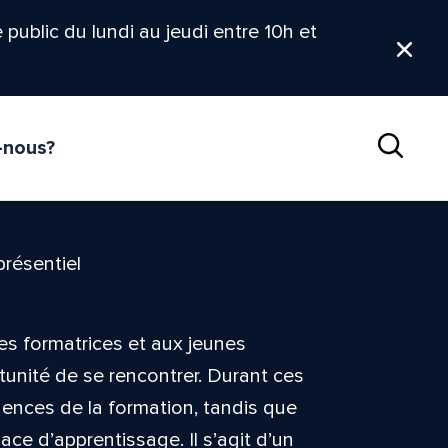
le public du lundi au jeudi entre 10h et
Ferm
-nous?
Reche
présentiel
es formatrices et aux jeunes
tunité de se rencontrer. Durant ces
igences de la formation, tandis que
ce d’apprentissage. Il s’agit d’un