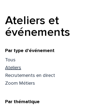
Prén
Ateliers et
événements
Adres
Filtrer
Par type d'événement
Mess
Comm
Tous
Ateliers
Recrutements en direct
Zoom Métiers
En
En
Par thématique