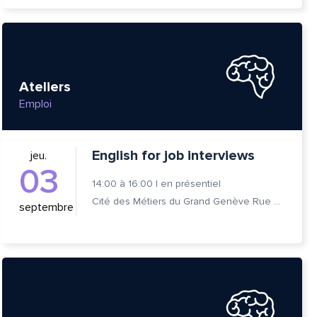
Ateliers
Emploi
English for job interviews
jeu.
03
14:00
à
16:00
|
en présentiel
Cité des Métiers du Grand Genève Rue Prévost-Martin 6 1205 Genève
septembre