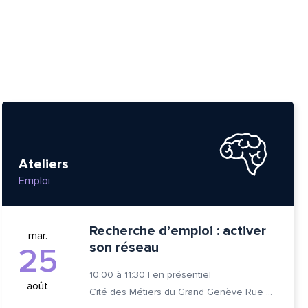
Ateliers
Emploi
Recherche d’emploi : activer
mar.
son réseau
25
10:00
à
11:30
|
en présentiel
août
Cité des Métiers du Grand Genève Rue Prévost-Martin 6 1205 Genève