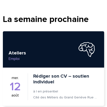
om et nom*
La semaine prochaine
se e-mail*
age*
entaire*
Ateliers
Emploi
Rédiger son CV – soutien
mer.
individuel
12
voyer
voyer
à
|
en présentiel
août
Cité des Métiers du Grand Genève Rue Prévost-Martin 6 1205 Genève