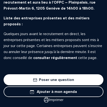
recrutement et aura lieu à l’OFPC – Plainpalais, rue
Prévost-Martin 6, 1205 Genève de 14h00 à 18h00.
Liste des entreprises présentes et des métiers
proposés :
Quelle est la pertinence de cette page?
Quelques jours avant le recrutement en direct, les
entreprises présentes et les métiers proposés sont mis à
Prénom et nom*
jour sur cette page. Certaines entreprises peuvent s’inscrire
ou annuler leur présence jusqu’à la dernière minute. Il est
donc conseillé de
consulter régulièrement
cette page.
Adresse e-mail*
Poser une question
Message*
Commentaire*
Ajouter à mon agenda
Imprimer