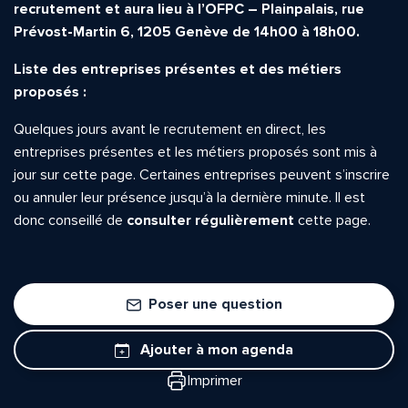
recrutement et aura lieu à l’OFPC – Plainpalais, rue
Prévost-Martin 6, 1205 Genève de 14h00 à 18h00.
Liste des entreprises présentes et des métiers
proposés :
Quelle est la pertinence de cette page?
Quelques jours avant le recrutement en direct, les
entreprises présentes et les métiers proposés sont mis à
Prénom et nom*
jour sur cette page. Certaines entreprises peuvent s’inscrire
ou annuler leur présence jusqu’à la dernière minute. Il est
donc conseillé de
consulter régulièrement
cette page.
Adresse e-mail*
Poser une question
Message*
Commentaire*
Ajouter à mon agenda
Imprimer