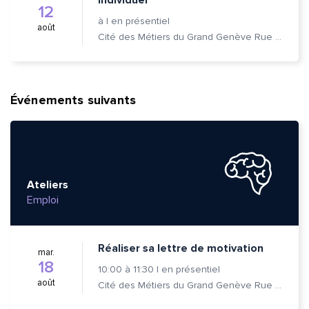
12
à
|
en présentiel
août
Cité des Métiers du Grand Genève Rue Prévost-Martin 6 1205 Genève
Événements suivants
Ateliers
Emploi
Réaliser sa lettre de motivation
mar.
18
10:00
à
11:30
|
en présentiel
août
Cité des Métiers du Grand Genève Rue Prévost-Martin 6 1205 Genève