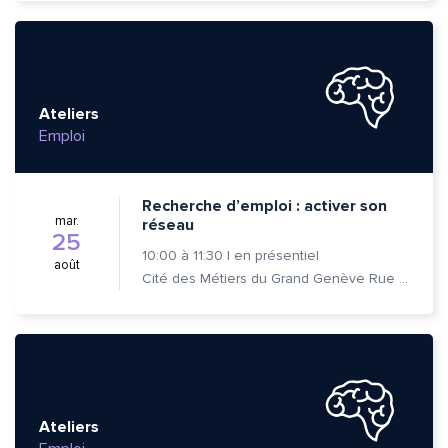
Ateliers
Emploi
Recherche d’emploi : activer son
mar.
réseau
25
Quelle est la pertinence de cette page?
10:00
à
11:30
|
en présentiel
août
Cité des Métiers du Grand Genève Rue Prévost-Martin 6 1205 Genève
Prénom et nom*
Adresse e-mail*
Ateliers