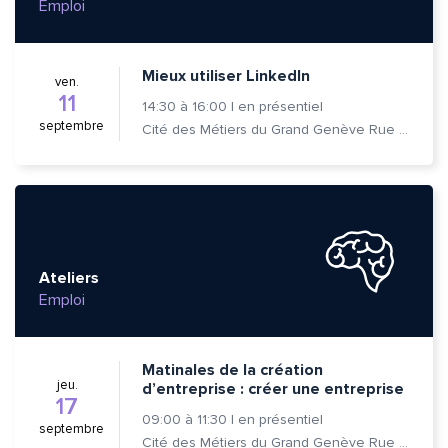
Emploi
Mieux utiliser LinkedIn
ven.
11
14:30
à
16:00
|
en présentiel
septembre
Cité des Métiers du Grand Genève Rue Prévost-Martin 6 1205 Genève
Ateliers
Emploi
Matinales de la création
jeu.
d’entreprise : créer une entreprise
17
09:00
à
11:30
|
en présentiel
septembre
Cité des Métiers du Grand Genève Rue Prévost-Martin 6 1205 Genève