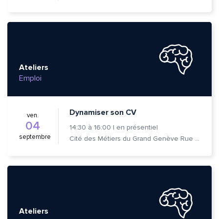
Ateliers
Emploi
Dynamiser son CV
ven.
04
14:30
à
16:00
|
en présentiel
septembre
Cité des Métiers du Grand Genève Rue Prévost-Martin 6 1205 Genève
Ateliers