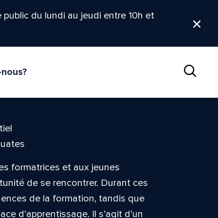
le public du lundi au jeudi entre 10h et
Ferm
-nous?
Reche
iel
Ouates
es formatrices et aux jeunes
tunité de se rencontrer. Durant ces
igences de la formation, tandis que
ce d’apprentissage. Il s’agit d’un