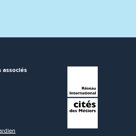
s associés
ardien