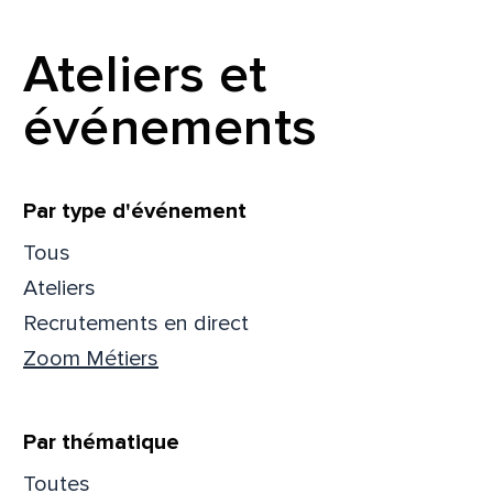
Prén
Ateliers et
événements
Adres
Filtrer
Par type d'événement
Mess
Comm
Tous
Ateliers
Recrutements en direct
Zoom Métiers
En
En
Par thématique
Toutes