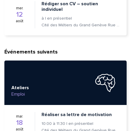
Rédiger son CV – soutien
mer.
individuel
12
à
|
en présentiel
août
Cité des Métiers du Grand Genève Rue Prévost-Martin 6 1205 Genève
Événements suivants
Ateliers
Emploi
Réaliser sa lettre de motivation
mar.
18
10:00
à
11:30
|
en présentiel
août
Cité des Métiers du Grand Genève Rue Prévost-Martin 6 1205 Genève