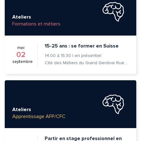
Ateliers
Formations et métiers
15-25 ans : se former en Suisse
mer.
02
14:00
à
15:30
|
en présentiel
septembre
Cité des Métiers du Grand Genève Rue Prévost-Martin 6 1205 Genève
Ateliers
Apprentissage AFP/CFC
Partir en stage professionnel en