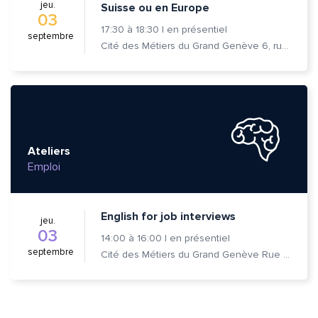
jeu.
Suisse ou en Europe
03
17:30
à
18:30
|
en présentiel
septembre
Cité des Métiers du Grand Genève 6, rue Prévost-Martin 1205 Genève
Ateliers
Emploi
English for job interviews
jeu.
03
14:00
à
16:00
|
en présentiel
septembre
Cité des Métiers du Grand Genève Rue Prévost-Martin 6 1205 Genève