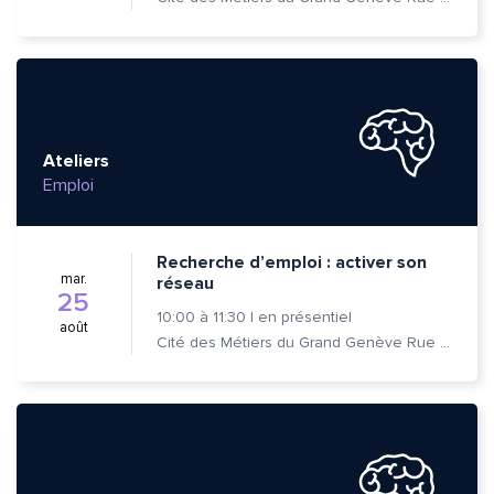
Ateliers
Emploi
Recherche d’emploi : activer son
mar.
réseau
Quelle est la pertinence de cette page?
25
10:00
à
11:30
|
en présentiel
août
Cité des Métiers du Grand Genève Rue Prévost-Martin 6 1205 Genève
Prénom et nom*
Adresse e-mail*