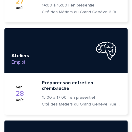
27
14:00
à
16:00
|
en présentiel
août
Cité des Métiers du Grand Genève 6 Rue Prévost-Martin 1205 Genève
Ateliers
Emploi
Préparer son entretien
ven.
d’embauche
28
15:00
à
17:00
|
en présentiel
août
Cité des Métiers du Grand Genève Rue Prévost-Martin 6 1205 Genève