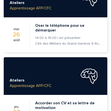
Ateliers
Apprentissage AFP/CFC
Message*
Commentaire*
Oser le téléphone pour se
mer.
démarquer
26
14:00
à
16:00
|
en présentiel
août
Cité des Métiers du Grand Genève 6 Rue Prévost-Martin 1205 Genève
Envoyer
Envoyer
Ateliers
Apprentissage AFP/CFC
Accorder son CV et sa lettre de
jeu.
motivation