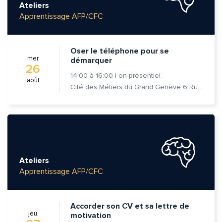
Ateliers
Apprentissage AFP/CFC
Message*
Commentaire*
Oser le téléphone pour se
mer.
démarquer
26
14:00
à
16:00
|
en présentiel
août
Cité des Métiers du Grand Genève 6 Rue Prévost-Martin 1205 Genève
Envoyer
Envoyer
Ateliers
Apprentissage AFP/CFC
Accorder son CV et sa lettre de
jeu.
motivation