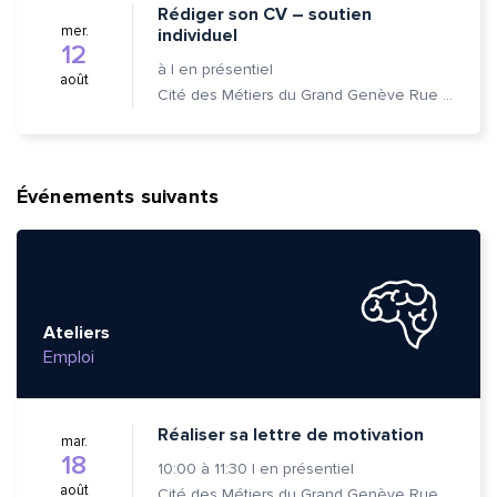
Rédiger son CV – soutien
mer.
individuel
12
à
|
en présentiel
août
Cité des Métiers du Grand Genève Rue Prévost-Martin 6 1205 Genève
Événements suivants
Ateliers
Emploi
Réaliser sa lettre de motivation
mar.
18
10:00
à
11:30
|
en présentiel
août
Cité des Métiers du Grand Genève Rue Prévost-Martin 6 1205 Genève