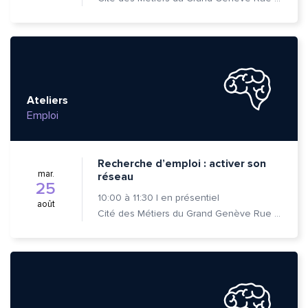
Ateliers
Emploi
Recherche d’emploi : activer son
mar.
réseau
Quelle est la pertinence de cette page?
25
10:00
à
11:30
|
en présentiel
août
Cité des Métiers du Grand Genève Rue Prévost-Martin 6 1205 Genève
Prénom et nom*
Adresse e-mail*