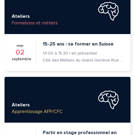
Ateliers
Formations et métiers
15-25 ans : se former en Suisse
mer.
02
14:00
à
15:30
|
en présentiel
septembre
Cité des Métiers du Grand Genève Rue Prévost-Martin 6 1205 Genève
Ateliers
Apprentissage AFP/CFC
Partir en stage professionnel en