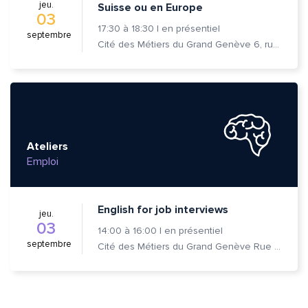
jeu.
Suisse ou en Europe
03
17:30
à
18:30
|
en présentiel
septembre
Cité des Métiers du Grand Genève 6, rue Prévost-Martin 1205 Genève
Ateliers
Emploi
English for job interviews
jeu.
03
14:00
à
16:00
|
en présentiel
septembre
Cité des Métiers du Grand Genève Rue Prévost-Martin 6 1205 Genève