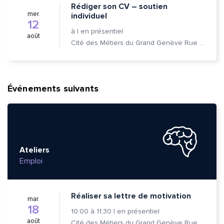
Rédiger son CV – soutien
mer.
individuel
12
à
|
en présentiel
août
Cité des Métiers du Grand Genève Rue Prévost-Martin 6 1205 Genève
Événements suivants
Ateliers
Emploi
Réaliser sa lettre de motivation
mar.
18
10:00
à
11:30
|
en présentiel
août
Cité des Métiers du Grand Genève Rue Prévost-Martin 6 1205 Genève