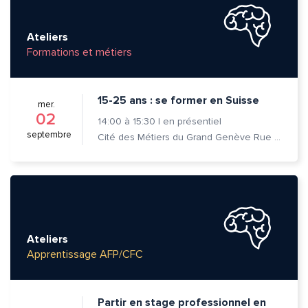
Ateliers
Formations et métiers
15-25 ans : se former en Suisse
mer.
02
14:00
à
15:30
|
en présentiel
septembre
Cité des Métiers du Grand Genève Rue Prévost-Martin 6 1205 Genève
Ateliers
Apprentissage AFP/CFC
Partir en stage professionnel en