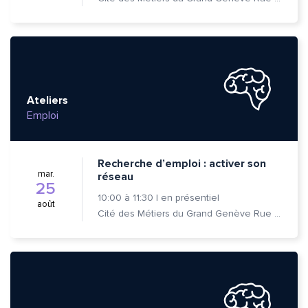
Ateliers
Emploi
Recherche d’emploi : activer son
mar.
réseau
Quelle est la pertinence de cette page?
25
10:00
à
11:30
|
en présentiel
août
Cité des Métiers du Grand Genève Rue Prévost-Martin 6 1205 Genève
Prénom et nom*
Adresse e-mail*