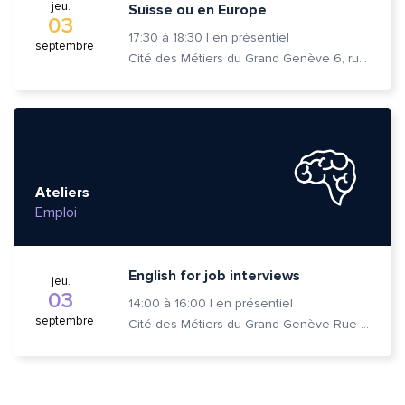
jeu.
Suisse ou en Europe
03
17:30
à
18:30
|
en présentiel
septembre
Cité des Métiers du Grand Genève 6, rue Prévost-Martin 1205 Genève
Ateliers
Emploi
English for job interviews
jeu.
03
14:00
à
16:00
|
en présentiel
septembre
Cité des Métiers du Grand Genève Rue Prévost-Martin 6 1205 Genève