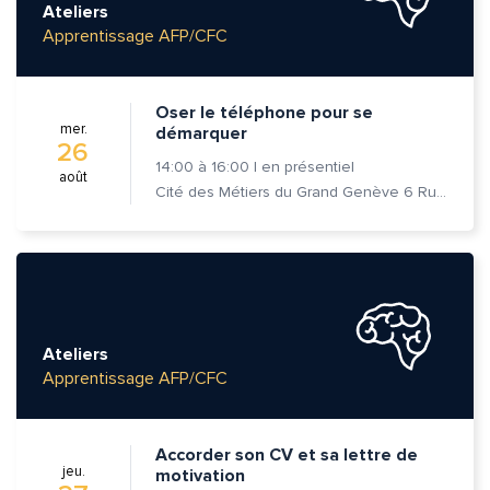
Ateliers
Apprentissage AFP/CFC
Message*
Commentaire*
Oser le téléphone pour se
mer.
démarquer
26
14:00
à
16:00
|
en présentiel
août
Cité des Métiers du Grand Genève 6 Rue Prévost-Martin 1205 Genève
Envoyer
Envoyer
Ateliers
Apprentissage AFP/CFC
Accorder son CV et sa lettre de
jeu.
motivation