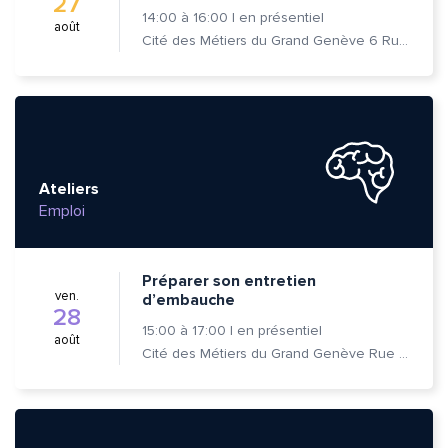
27
14:00
à
16:00
|
en présentiel
août
Cité des Métiers du Grand Genève 6 Rue Prévost-Martin 1205 Genève
Ateliers
Emploi
Préparer son entretien
ven.
d’embauche
28
15:00
à
17:00
|
en présentiel
août
Cité des Métiers du Grand Genève Rue Prévost-Martin 6 1205 Genève