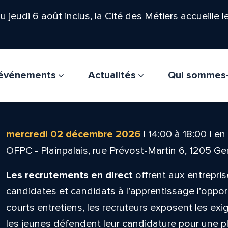
'au jeudi 6 août inclus, la Cité des Métiers accueille 
t événements
Actualités
Qui sommes
mercredi 02 décembre 2026
|
14:00
à
18:00
|
en 
OFPC - Plainpalais, rue Prévost-Martin 6, 1205 G
Les recrutements en direct
offrent aux entrepris
candidates et candidats à l’apprentissage l’oppor
courts entretiens, les recruteurs exposent les ex
les jeunes défendent leur candidature pour une pla