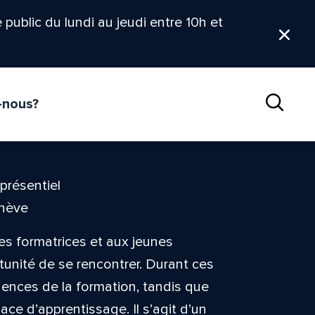
le public du lundi au jeudi entre 10h et
Ferm
-nous?
Reche
présentiel
enève
es formatrices et aux jeunes
tunité de se rencontrer. Durant ces
igences de la formation, tandis que
ce d’apprentissage. Il s’agit d’un