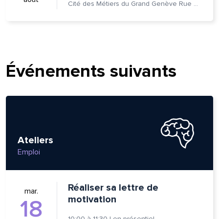
Cité des Métiers du Grand Genève Rue Prévost-Martin 6 1205 Genève
Événements suivants
Ateliers
Emploi
Réaliser sa lettre de
mar.
motivation
18
10:00
à
11:30
|
en présentiel