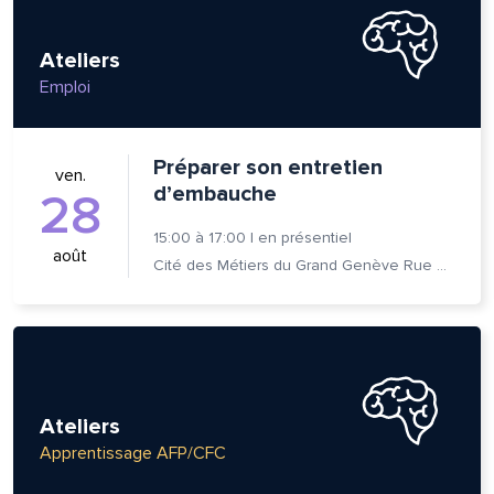
Ateliers
Emploi
Préparer son entretien
ven.
d’embauche
28
15:00
à
17:00
|
en présentiel
août
Cité des Métiers du Grand Genève Rue Prévost-Martin 6 1205 Genève
Ateliers
Apprentissage AFP/CFC