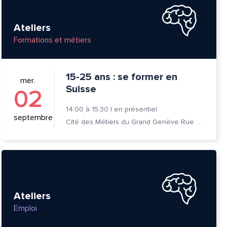
Ateliers
Formations et métiers
15-25 ans : se former en
mer.
Suisse
02
14:00
à
15:30
|
en présentiel
septembre
Cité des Métiers du Grand Genève Rue Prévost-Martin 6 1205 Genève
Ateliers
Emploi