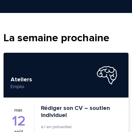
om et nom*
La semaine prochaine
se e-mail*
age*
entaire*
Ateliers
Emploi
Rédiger son CV – soutien
mer.
voyer
voyer
individuel
12
à
|
en présentiel
août