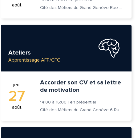
août
Cité des Métiers du Grand Genève Rue Prévost-Martin 6 1205 Genève
Ateliers
Apprentissage AFP/CFC
Accorder son CV et sa lettre
jeu.
de motivation
27
14:00
à
16:00
|
en présentiel
août
Cité des Métiers du Grand Genève 6 Rue Prévost-Martin 1205 Genève