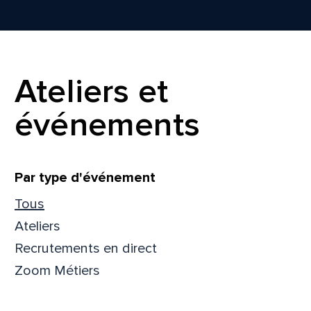
Prén
Ateliers et
Adres
événements
Mess
Comm
Filtrer
Par type d'événement
Tous
Ateliers
Recrutements en direct
En
En
Zoom Métiers