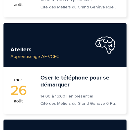
août
Cité des Métiers du Grand Genève Rue Prévost-Martin 6 1205 Genève
Ateliers
Apprentissage AFP/CFC
Oser le téléphone pour se
mer.
démarquer
26
14:00
à
16:00
|
en présentiel
août
Cité des Métiers du Grand Genève 6 Rue Prévost-Martin 1205 Genève