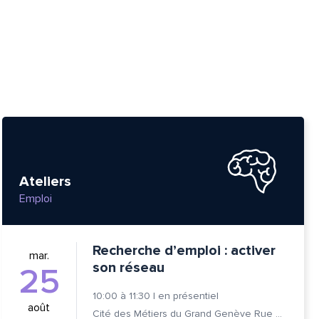
Ateliers
Emploi
Recherche d’emploi : activer
mar.
son réseau
25
10:00
à
11:30
|
en présentiel
août
Cité des Métiers du Grand Genève Rue Prévost-Martin 6 1205 Genève