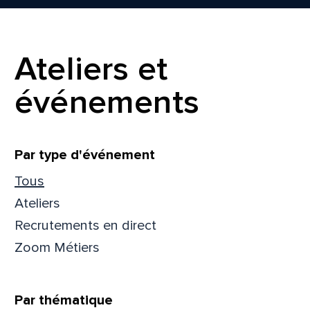
Prén
Ateliers et
Adres
événements
Mess
Comm
Filtrer
Par type d'événement
Tous
Ateliers
Recrutements en direct
Zoom Métiers
En
En
Par thématique