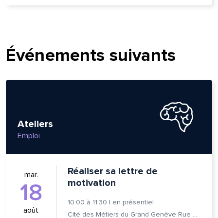
Événements suivants
Ateliers
Emploi
Réaliser sa lettre de
mar.
motivation
18
10:00
à
11:30
|
en présentiel
août
Cité des Métiers du Grand Genève Rue Prévost-Martin 6 1205 Genève