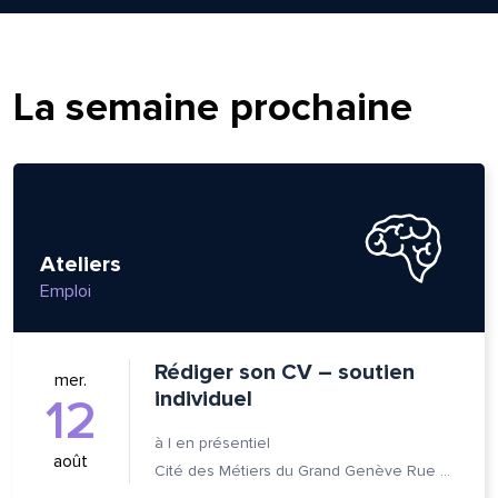
om et nom*
La semaine prochaine
se e-mail*
age*
entaire*
Ateliers
Emploi
Rédiger son CV – soutien
mer.
individuel
12
voyer
voyer
à
|
en présentiel
août
Cité des Métiers du Grand Genève Rue Prévost-Martin 6 1205 Genève