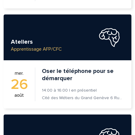
Ateliers
Apprentissage AFP/CFC
Oser le téléphone pour se
mer.
démarquer
26
14:00
à
16:00
|
en présentiel
août
Cité des Métiers du Grand Genève 6 Rue Prévost-Martin 1205 Genève