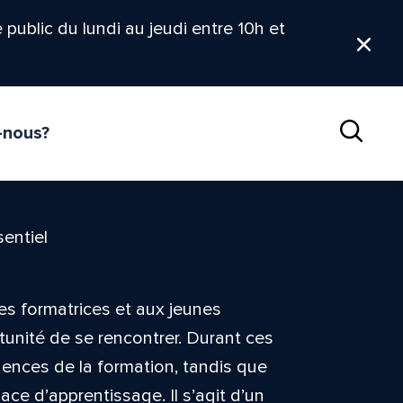
le public du lundi au jeudi entre 10h et
Ferm
-nous?
Reche
sentiel
es formatrices et aux jeunes
tunité de se rencontrer. Durant ces
igences de la formation, tandis que
ce d’apprentissage. Il s’agit d’un