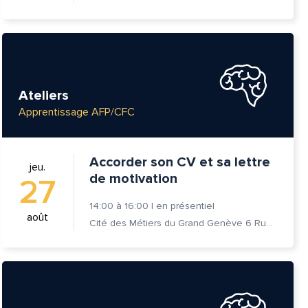
Ateliers
Apprentissage AFP/CFC
Accorder son CV et sa lettre
jeu.
de motivation
27
14:00
à
16:00
|
en présentiel
août
Cité des Métiers du Grand Genève 6 Rue Prévost-Martin 1205 Genève