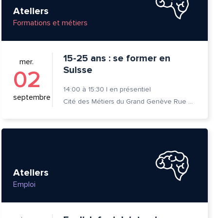
Ateliers
Formations et métiers
15-25 ans : se former en
mer.
Suisse
02
14:00
à
15:30
|
en présentiel
septembre
Cité des Métiers du Grand Genève Rue Prévost-Martin 6 1205 Genève
Ateliers
Emploi