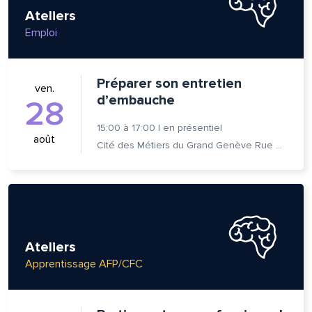
Ateliers
Emploi
Préparer son entretien
ven.
d’embauche
28
15:00
à
17:00
|
en présentiel
août
Cité des Métiers du Grand Genève Rue Prévost-Martin 6 1205 Genève
Ateliers
Apprentissage AFP/CFC