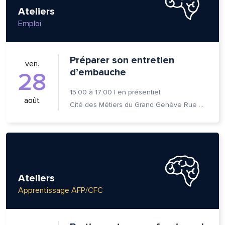
Ateliers
Emploi
Préparer son entretien
ven.
d’embauche
28
15:00
à
17:00
|
en présentiel
août
Cité des Métiers du Grand Genève Rue Prévost-Martin 6 1205 Genève
Ateliers
Apprentissage AFP/CFC