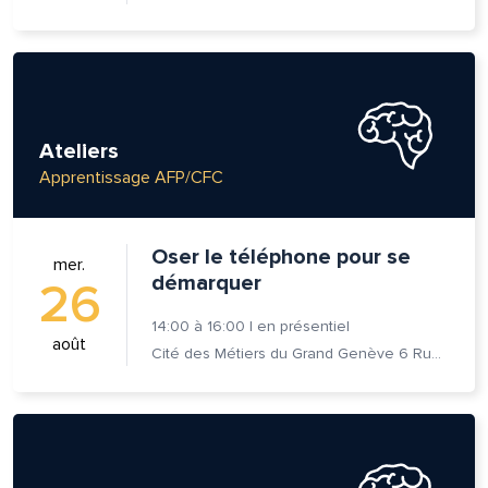
Ateliers
Apprentissage AFP/CFC
Oser le téléphone pour se
mer.
démarquer
26
14:00
à
16:00
|
en présentiel
août
Cité des Métiers du Grand Genève 6 Rue Prévost-Martin 1205 Genève