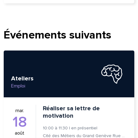
Événements suivants
Ateliers
Emploi
Réaliser sa lettre de
mar.
motivation
18
10:00
à
11:30
|
en présentiel
août
Cité des Métiers du Grand Genève Rue Prévost-Martin 6 1205 Genève