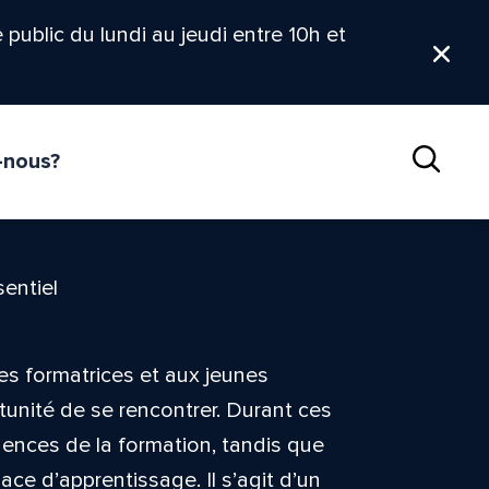
le public du lundi au jeudi entre 10h et
Ferm
-nous?
Reche
sentiel
es formatrices et aux jeunes
tunité de se rencontrer. Durant ces
igences de la formation, tandis que
ce d’apprentissage. Il s’agit d’un