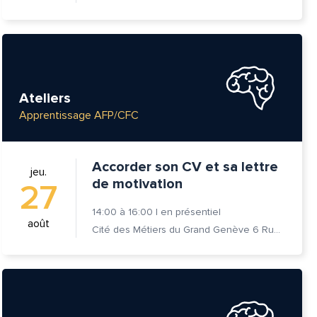
Ateliers
Apprentissage AFP/CFC
Accorder son CV et sa lettre
jeu.
de motivation
27
14:00
à
16:00
|
en présentiel
août
Cité des Métiers du Grand Genève 6 Rue Prévost-Martin 1205 Genève