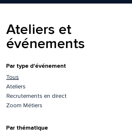
Prén
Ateliers et
Adres
événements
Mess
Comm
Filtrer
Par type d'événement
Tous
Ateliers
Recrutements en direct
Zoom Métiers
En
En
Par thématique