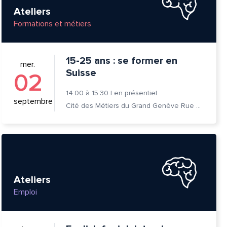
Ateliers
Formations et métiers
15-25 ans : se former en
mer.
Suisse
02
14:00
à
15:30
|
en présentiel
septembre
Cité des Métiers du Grand Genève Rue Prévost-Martin 6 1205 Genève
Ateliers
Emploi