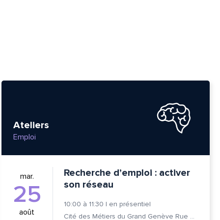
Ateliers
Emploi
Recherche d’emploi : activer
mar.
son réseau
25
10:00
à
11:30
|
en présentiel
août
Cité des Métiers du Grand Genève Rue Prévost-Martin 6 1205 Genève