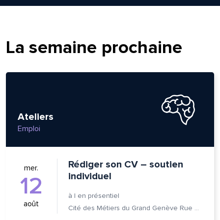
om et nom*
La semaine prochaine
se e-mail*
age*
entaire*
Ateliers
Emploi
Rédiger son CV – soutien
mer.
individuel
12
voyer
voyer
à
|
en présentiel
août
Cité des Métiers du Grand Genève Rue Prévost-Martin 6 1205 Genève