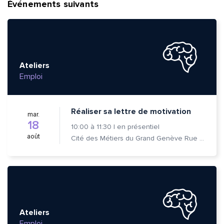
Événements suivants
Ateliers
Emploi
Réaliser sa lettre de motivation
mar.
18
10:00
à
11:30
|
en présentiel
août
Cité des Métiers du Grand Genève Rue Prévost-Martin 6 1205 Genève
Quelle est la pertinence de cette page?
Ateliers
Emploi