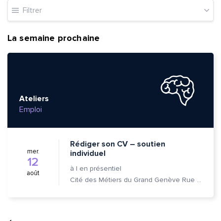
Filtrer
La semaine prochaine
Ateliers
Emploi
Rédiger son CV – soutien
mer.
individuel
12
à
|
en présentiel
août
Cité des Métiers du Grand Genève Rue Prévost-Martin 6 1205 Genève