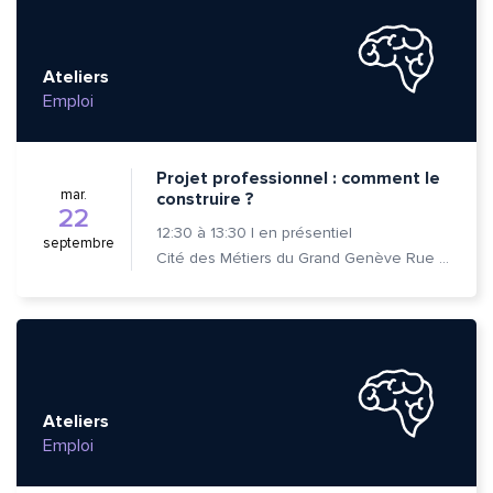
Ateliers
Emploi
Projet professionnel : comment le
mar.
construire ?
22
12:30
à
13:30
|
en présentiel
septembre
Cité des Métiers du Grand Genève Rue Prévost-Martin 6 1205 Genève
Ateliers
Emploi