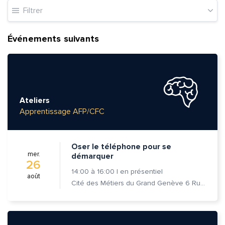
Filtrer
Événements suivants
Ateliers
Apprentissage AFP/CFC
Oser le téléphone pour se
mer.
démarquer
26
14:00
à
16:00
|
en présentiel
août
Cité des Métiers du Grand Genève 6 Rue Prévost-Martin 1205 Genève