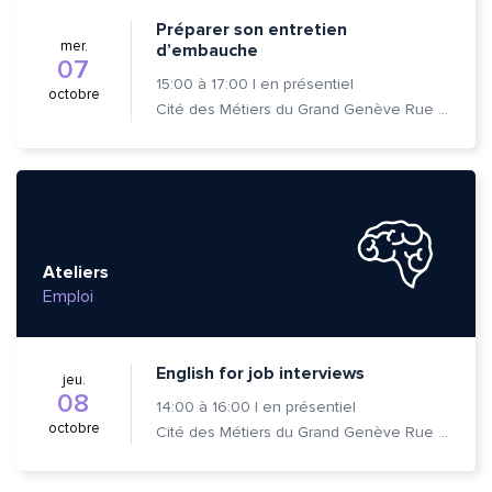
Préparer son entretien
mer.
d’embauche
07
15:00
à
17:00
|
en présentiel
octobre
Cité des Métiers du Grand Genève Rue Prévost-Martin 6 1205 Genève
Ateliers
Emploi
English for job interviews
jeu.
08
14:00
à
16:00
|
en présentiel
octobre
Cité des Métiers du Grand Genève Rue Prévost-Martin 6 1205 Genève