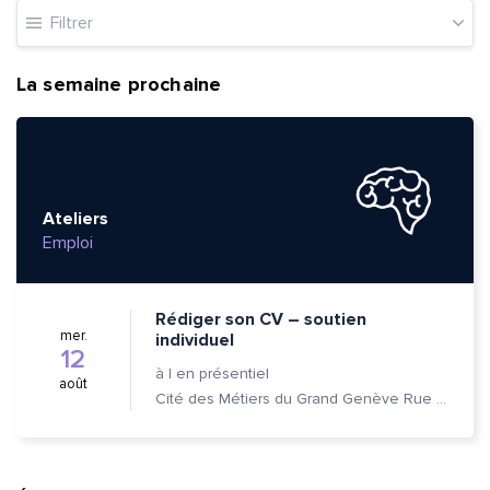
Filtrer
La semaine prochaine
Ateliers
Emploi
Rédiger son CV – soutien
mer.
individuel
12
à
|
en présentiel
août
Cité des Métiers du Grand Genève Rue Prévost-Martin 6 1205 Genève