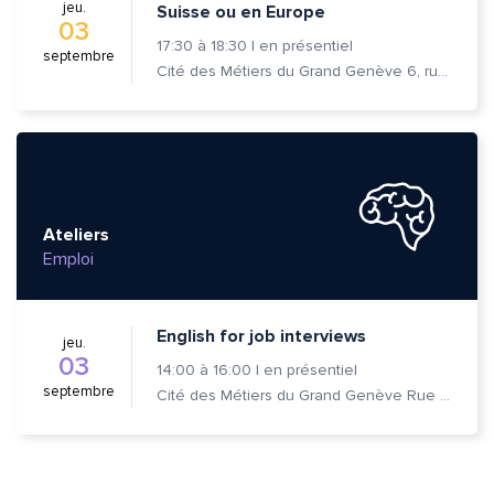
jeu.
Suisse ou en Europe
03
17:30
à
18:30
|
en présentiel
septembre
Cité des Métiers du Grand Genève 6, rue Prévost-Martin 1205 Genève
Ateliers
Emploi
English for job interviews
jeu.
03
14:00
à
16:00
|
en présentiel
septembre
Cité des Métiers du Grand Genève Rue Prévost-Martin 6 1205 Genève