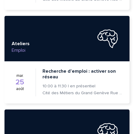
Ateliers
Emploi
Recherche d’emploi : activer son
mar.
réseau
Quelle est la pertinence de cette page?
25
10:00
à
11:30
|
en présentiel
août
Cité des Métiers du Grand Genève Rue Prévost-Martin 6 1205 Genève
Prénom et nom*
Adresse e-mail*