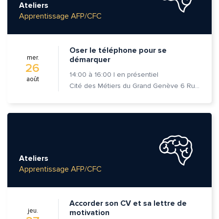
Ateliers
Apprentissage AFP/CFC
Message*
Commentaire*
Oser le téléphone pour se
mer.
démarquer
26
14:00
à
16:00
|
en présentiel
août
Cité des Métiers du Grand Genève 6 Rue Prévost-Martin 1205 Genève
Envoyer
Envoyer
Ateliers
Apprentissage AFP/CFC
Accorder son CV et sa lettre de
jeu.
motivation