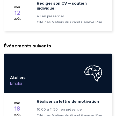
Rédiger son CV – soutien
mer.
individuel
12
à
|
en présentiel
août
Cité des Métiers du Grand Genève Rue Prévost-Martin 6 1205 Genève
Événements suivants
Ateliers
Emploi
Réaliser sa lettre de motivation
mar.
18
10:00
à
11:30
|
en présentiel
août
Cité des Métiers du Grand Genève Rue Prévost-Martin 6 1205 Genève