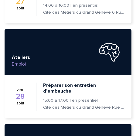
27
14:00
à
16:00
|
en présentiel
août
Cité des Métiers du Grand Genève 6 Rue Prévost-Martin 1205 Genève
Ateliers
Emploi
Préparer son entretien
ven.
d’embauche
28
15:00
à
17:00
|
en présentiel
août
Cité des Métiers du Grand Genève Rue Prévost-Martin 6 1205 Genève