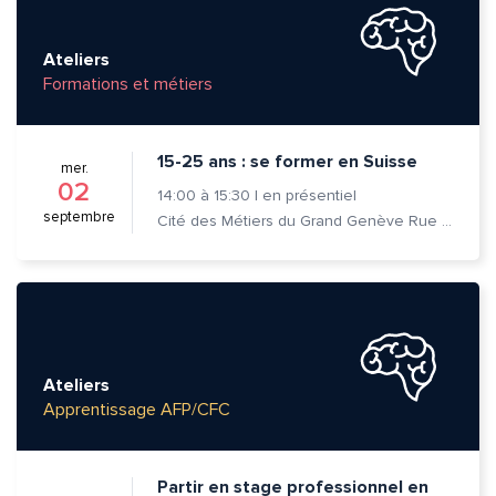
Ateliers
Formations et métiers
15-25 ans : se former en Suisse
mer.
02
14:00
à
15:30
|
en présentiel
septembre
Cité des Métiers du Grand Genève Rue Prévost-Martin 6 1205 Genève
Ateliers
Apprentissage AFP/CFC
Partir en stage professionnel en