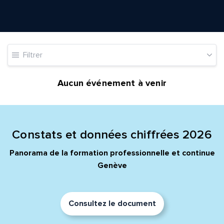
Quelle est la pertinence de cette page?
Filtrer
Aucun événement à venir
Prénom et nom*
Adresse e-mail*
Constats et données chiffrées 2026
Panorama de la formation professionnelle et continue
Message*
Commentaire*
Genève
Consultez le document