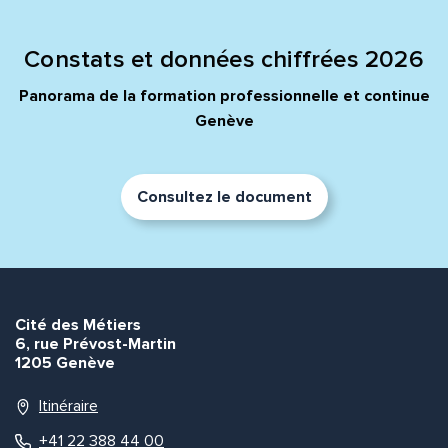
Message*
Commentaire*
Constats et données chiffrées 2026
Panorama de la formation professionnelle et continue
Genève
Envoyer
Envoyer
Consultez le document
Cité des Métiers
6, rue Prévost-Martin
1205 Genève
Itinéraire
+41 22 388 44 00