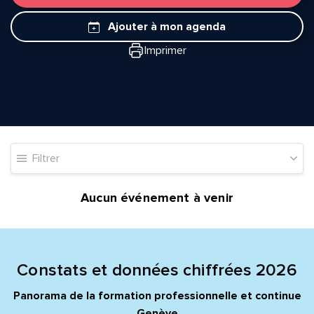
Ajouter à mon agenda
Imprimer
Quelle est la pertinence de cette page?
Filtrer
Prénom et nom*
Aucun événement à venir
Adresse e-mail*
Constats et données chiffrées 2026
Message*
Commentaire*
Panorama de la formation professionnelle et continue
Genève