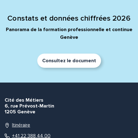
Message*
Commentaire*
Constats et données chiffrées 2026
Panorama de la formation professionnelle et continue
Genève
Envoyer
Envoyer
Consultez le document
Cité des Métiers
6, rue Prévost-Martin
1205 Genève
Itinéraire
+41 22 388 44 00