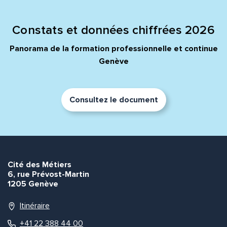
Message*
Commentaire*
Constats et données chiffrées 2026
Panorama de la formation professionnelle et continue
Genève
Envoyer
Envoyer
Consultez le document
Cité des Métiers
6, rue Prévost-Martin
1205 Genève
Itinéraire
+41 22 388 44 00