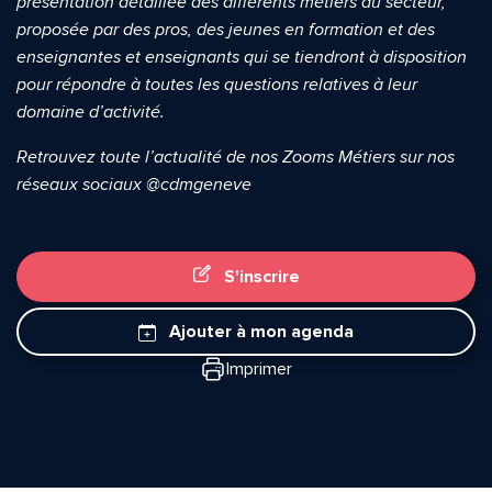
présentation détaillée des différents métiers du secteur,
Envoyer
Envoyer
proposée par des pros, des jeunes en formation et des
enseignantes et enseignants qui se tiendront à disposition
pour répondre à toutes les questions relatives à leur
domaine d’activité.
Retrouvez toute l’actualité de nos Zooms Métiers sur nos
réseaux sociaux @cdmgeneve
S'inscrire
Ajouter à mon agenda
Imprimer