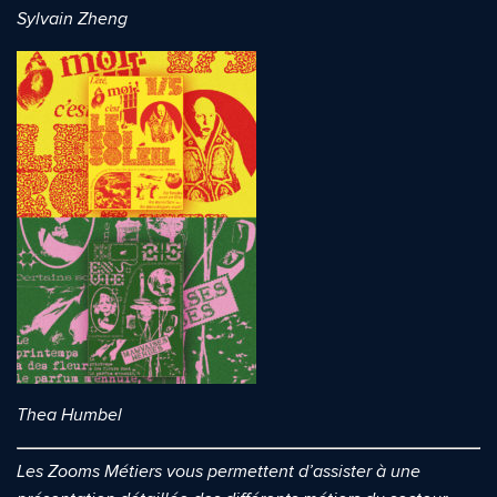
Sylvain Zheng
Quelle est la pertinence de cette page?
Prénom et nom*
Adresse e-mail*
Message*
Commentaire*
Thea Humbel
Les Zooms Métiers vous permettent d’assister à une