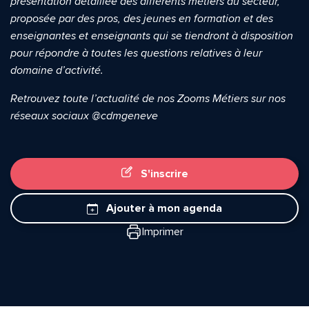
présentation détaillée des différents métiers du secteur,
Envoyer
Envoyer
proposée par des pros, des jeunes en formation et des
enseignantes et enseignants qui se tiendront à disposition
pour répondre à toutes les questions relatives à leur
domaine d’activité.
Retrouvez toute l’actualité de nos Zooms Métiers sur nos
réseaux sociaux @cdmgeneve
S'inscrire
Ajouter à mon agenda
Imprimer