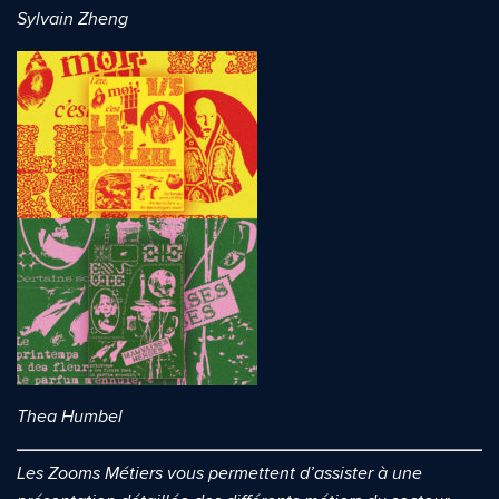
Sylvain Zheng
Quelle est la pertinence de cette page?
Prénom et nom*
Adresse e-mail*
Message*
Commentaire*
Thea Humbel
Les Zooms Métiers vous permettent d’assister à une