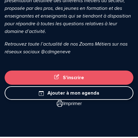
présentation détaillée des différents métiers du secteur,
Envoyer
Envoyer
proposée par des pros, des jeunes en formation et des
enseignantes et enseignants qui se tiendront à disposition
pour répondre à toutes les questions relatives à leur
domaine d’activité.
Retrouvez toute l’actualité de nos Zooms Métiers sur nos
réseaux sociaux @cdmgeneve
S'inscrire
Ajouter à mon agenda
Imprimer