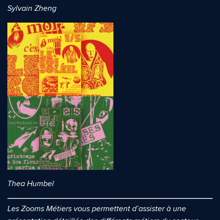
Sylvain Zheng
Quelle est la pertinence de cette page?
Prénom et nom*
Adresse e-mail*
Message*
Commentaire*
Thea Humbel
Les Zooms Métiers vous permettent d’assister à une