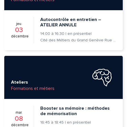
Autocontrôle en entretien –
jeu.
ATELIER ANNULE
03
14:00
à
16:30
|
en présentiel
décembre
Cité des Métiers du Grand Genève Rue Prévost-Martin 6 1205 Genève
Ateliers
Formations et métiers
Booster sa mémoire : méthodes
mar.
de mémorisation
08
16:45
à
18:45
|
en présentiel
décembre