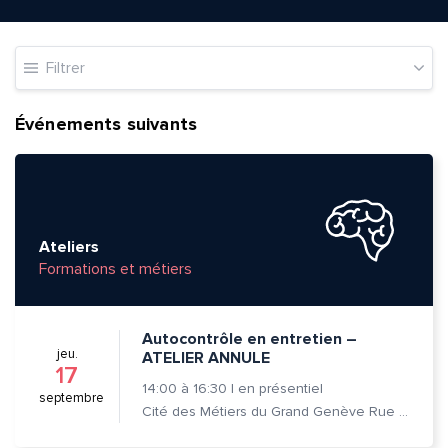
Filtrer
Événements suivants
Ateliers
Formations et métiers
Autocontrôle en entretien –
jeu.
ATELIER ANNULE
17
14:00
à
16:30
|
en présentiel
septembre
Cité des Métiers du Grand Genève Rue Prévost-Martin 6 1205 Genève