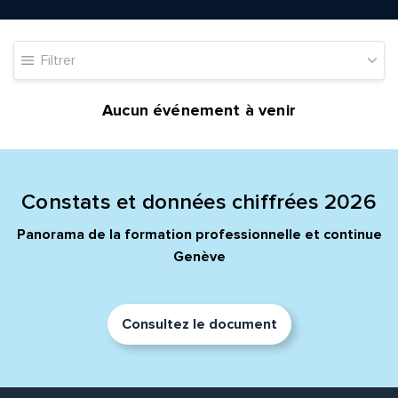
Adresse e-mail*
Filtrer
Message*
Commentaire*
Aucun événement à venir
Constats et données chiffrées 2026
Envoyer
Envoyer
Panorama de la formation professionnelle et continue
Genève
Consultez le document