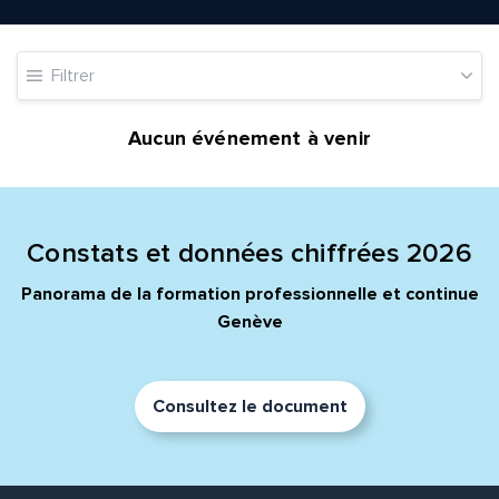
Adresse e-mail*
Filtrer
Message*
Commentaire*
Aucun événement à venir
Constats et données chiffrées 2026
Envoyer
Envoyer
Panorama de la formation professionnelle et continue
Genève
Consultez le document