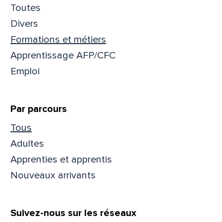
Toutes
Divers
Mess
Comm
Formations et métiers
Apprentissage AFP/CFC
Emploi
Par parcours
En
En
Tous
Adultes
Apprenties et apprentis
Nouveaux arrivants
Suivez-nous sur les réseaux