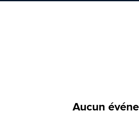
lle est la pertinence de ce
ge?
om et nom*
Aucun événe
se e-mail*