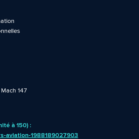
mation
onnelles
+ Mach 147
ité à 150) :
iers-aviation-1988189027903