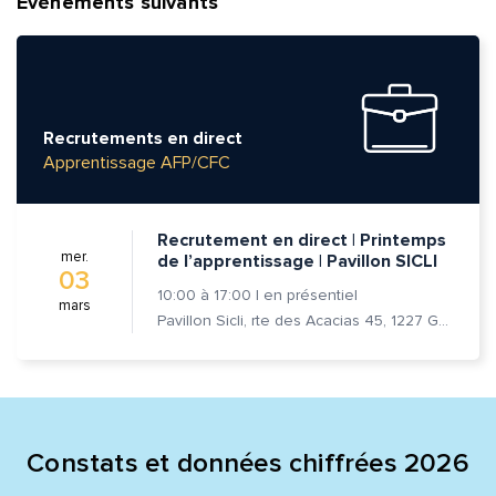
Événements suivants
Prénom et nom*
Adresse e-mail*
Recrutements en direct
Apprentissage AFP/CFC
Message*
Commentaire*
Recrutement en direct | Printemps
mer.
de l’apprentissage | Pavillon SICLI
03
10:00
à
17:00
|
en présentiel
mars
Pavillon Sicli, rte des Acacias 45, 1227 Genève
Envoyer
Envoyer
Constats et données chiffrées 2026