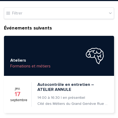
Filtrer
Événements suivants
Ateliers
Formations et métiers
Autocontrôle en entretien –
jeu.
ATELIER ANNULE
17
14:00
à
16:30
|
en présentiel
septembre
Cité des Métiers du Grand Genève Rue Prévost-Martin 6 1205 Genève