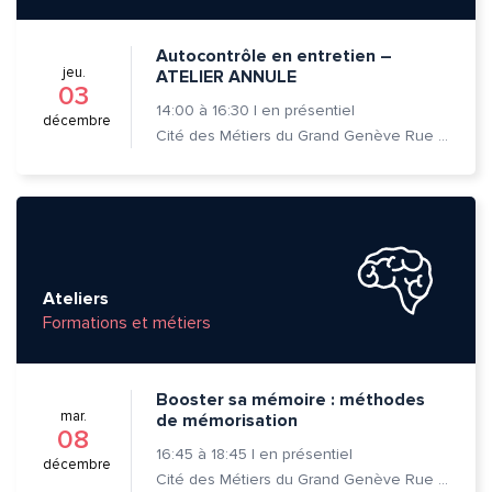
Autocontrôle en entretien –
jeu.
ATELIER ANNULE
03
14:00
à
16:30
|
en présentiel
décembre
Cité des Métiers du Grand Genève Rue Prévost-Martin 6 1205 Genève
Ateliers
Formations et métiers
Booster sa mémoire : méthodes
mar.
de mémorisation
08
16:45
à
18:45
|
en présentiel
décembre
Cité des Métiers du Grand Genève Rue Prévost-Martin 6 1205 Genève