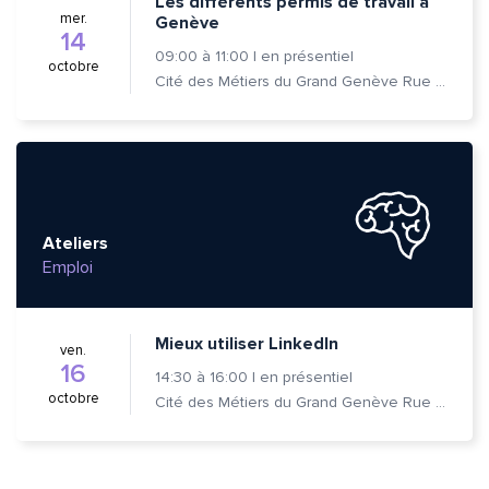
Les différents permis de travail à
mer.
Genève
14
09:00
à
11:00
|
en présentiel
octobre
Cité des Métiers du Grand Genève Rue Prévost-Martin 6 1205 Genève
Ateliers
Emploi
Mieux utiliser LinkedIn
ven.
16
14:30
à
16:00
|
en présentiel
octobre
Cité des Métiers du Grand Genève Rue Prévost-Martin 6 1205 Genève