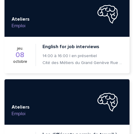
Ateliers
Emploi
English for job interviews
jeu.
08
14:00
à
16:00
|
en présentiel
octobre
Cité des Métiers du Grand Genève Rue Prévost-Martin 6 1205 Genève
Ateliers
Emploi