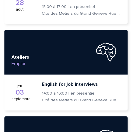
28
15:00
à
17:00
|
en présentiel
août
Cité des Métiers du Grand Genève Rue Prévost-Martin 6 1205 Genève
Ateliers
Emploi
English for job interviews
jeu.
03
14:00
à
16:00
|
en présentiel
septembre
Cité des Métiers du Grand Genève Rue Prévost-Martin 6 1205 Genève