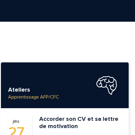
Ateliers
Apprentissage AFP/CFC
tte
Accorder son CV et sa lettre
jeu.
de motivation
27