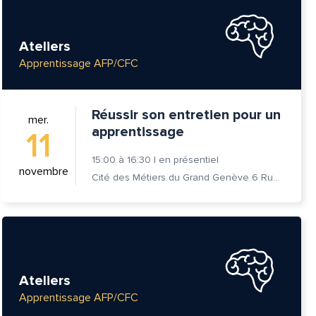
Ateliers
Apprentissage AFP/CFC
Réussir son entretien pour un
mer.
apprentissage
11
15:00
à
16:30
|
en présentiel
novembre
Cité des Métiers du Grand Genève 6 Rue Prévost-Martin 1205 Genève
Ateliers
Apprentissage AFP/CFC