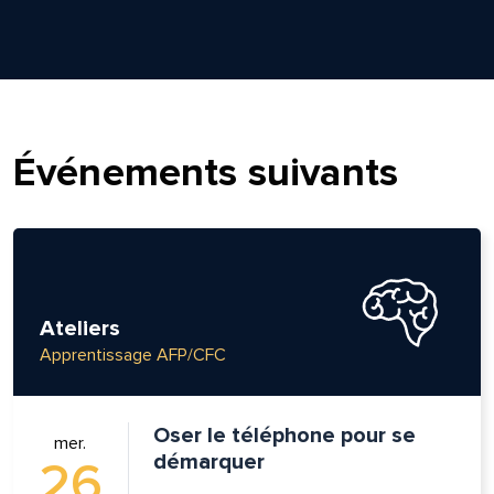
Événements suivants
Ateliers
Apprentissage AFP/CFC
lle est la pertinence de ce
Oser le téléphone pour se
ge?
mer.
démarquer
26