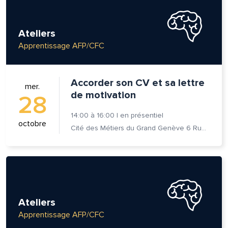
Ateliers
Apprentissage AFP/CFC
Accorder son CV et sa lettre
mer.
de motivation
28
14:00
à
16:00
|
en présentiel
octobre
Cité des Métiers du Grand Genève 6 Rue Prévost-Martin 1205 Genève
Ateliers
Apprentissage AFP/CFC