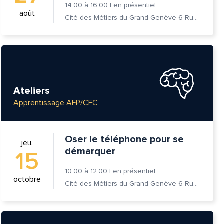
14:00
à
16:00
|
en présentiel
août
Cité des Métiers du Grand Genève 6 Rue Prévost-Martin 1205 Genève
Ateliers
Apprentissage AFP/CFC
Oser le téléphone pour se
jeu.
démarquer
15
10:00
à
12:00
|
en présentiel
octobre
Cité des Métiers du Grand Genève 6 Rue Prévost-Martin 1205 Genève