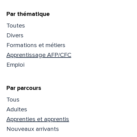
Prén
Par thématique
Toutes
Divers
Adres
Formations et métiers
Apprentissage AFP/CFC
Emploi
Mess
Comm
Par parcours
Tous
Adultes
En
En
Apprenties et apprentis
Nouveaux arrivants