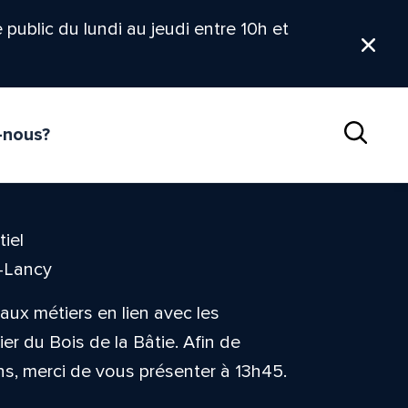
le public du lundi au jeudi entre 10h et
Ferm
-nous?
Reche
iel
t-Lancy
ux métiers en lien avec les
er du Bois de la Bâtie. Afin de
ons, merci de vous présenter à 13h45.