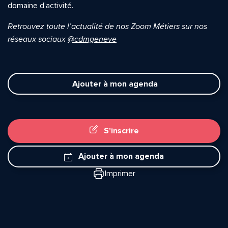
domaine d’activité.
Retrouvez toute l’actualité de nos Zoom Métiers sur nos
réseaux sociaux
@cdmgeneve
Ajouter à mon agenda
S'inscrire
Quelle est la pertinence de cette page?
Ajouter à mon agenda
Imprimer
Prénom et nom*
Adresse e-mail*