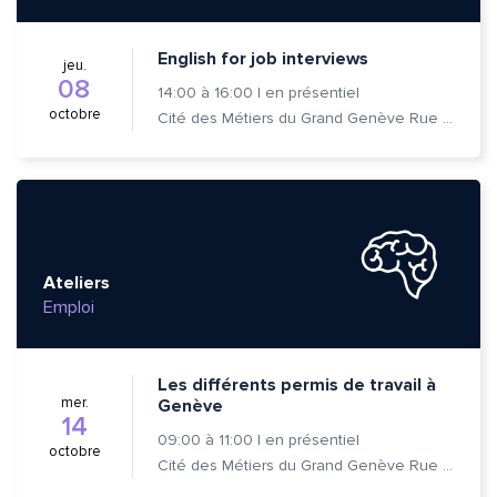
English for job interviews
jeu.
08
14:00
à
16:00
|
en présentiel
octobre
Cité des Métiers du Grand Genève Rue Prévost-Martin 6 1205 Genève
Ateliers
Emploi
Les différents permis de travail à
mer.
Genève
14
09:00
à
11:00
|
en présentiel
octobre
Cité des Métiers du Grand Genève Rue Prévost-Martin 6 1205 Genève