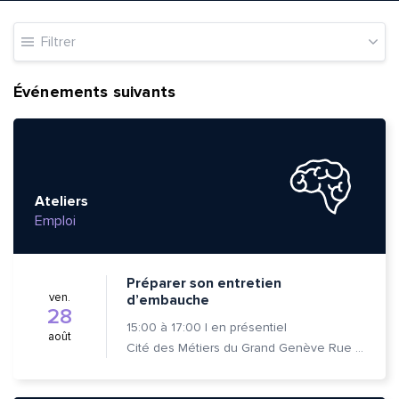
Filtrer
Événements suivants
Ateliers
Emploi
Préparer son entretien
ven.
d’embauche
28
15:00
à
17:00
|
en présentiel
août
Cité des Métiers du Grand Genève Rue Prévost-Martin 6 1205 Genève