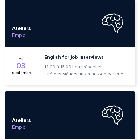
Ateliers
Emploi
English for job interviews
jeu.
03
14:00
à
16:00
|
en présentiel
septembre
Cité des Métiers du Grand Genève Rue Prévost-Martin 6 1205 Genève
Ateliers
Emploi