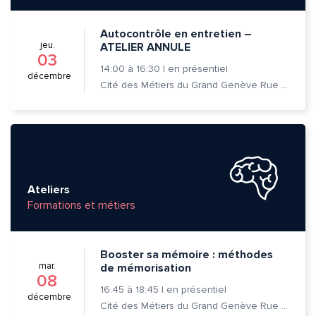
Autocontrôle en entretien –
jeu.
ATELIER ANNULE
03
14:00
à
16:30
|
en présentiel
décembre
Cité des Métiers du Grand Genève Rue Prévost-Martin 6 1205 Genève
Ateliers
Formations et métiers
Booster sa mémoire : méthodes
mar.
de mémorisation
08
16:45
à
18:45
|
en présentiel
décembre
Cité des Métiers du Grand Genève Rue Prévost-Martin 6 1205 Genève