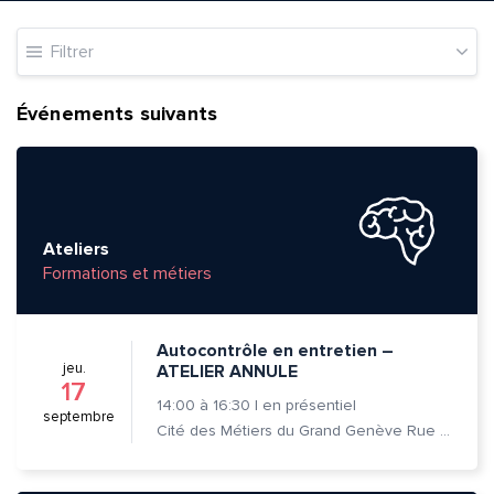
Filtrer
Événements suivants
Ateliers
Formations et métiers
Autocontrôle en entretien –
jeu.
ATELIER ANNULE
17
14:00
à
16:30
|
en présentiel
septembre
Cité des Métiers du Grand Genève Rue Prévost-Martin 6 1205 Genève