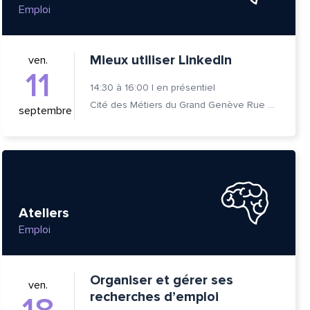
Emploi
Mieux utiliser LinkedIn
ven.
11
14:30
à
16:00
|
en présentiel
Cité des Métiers du Grand Genève Rue Prévost-Martin 6 1205 Genève
septembre
Ateliers
Emploi
Organiser et gérer ses
ven.
recherches d’emploi