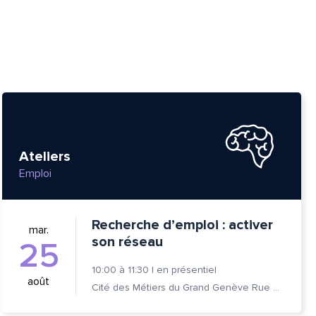
Ateliers
Emploi
Recherche d’emploi : activer
mar.
son réseau
25
10:00
à
11:30
|
en présentiel
août
Cité des Métiers du Grand Genève Rue Prévost-Martin 6 1205 Genève