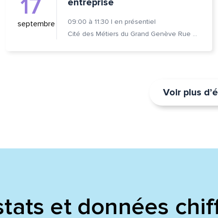
17
entreprise
09:00
à
11:30
|
en présentiel
septembre
Cité des Métiers du Grand Genève Rue Prévost-Martin 6 1205 Genève
Voir plus d
tats et données chif