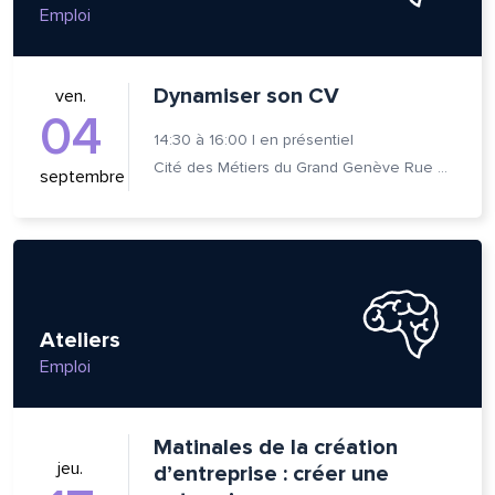
Emploi
Dynamiser son CV
ven.
04
14:30
à
16:00
|
en présentiel
Cité des Métiers du Grand Genève Rue Prévost-Martin 6 1205 Genève
septembre
Ateliers
Emploi
Matinales de la création
jeu.
d’entreprise : créer une