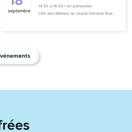
18
14:30
à
16:00
|
en présentiel
septembre
Cité des Métiers du Grand Genève Rue Prévost-Martin 6 1205 Genève
’événements
frées