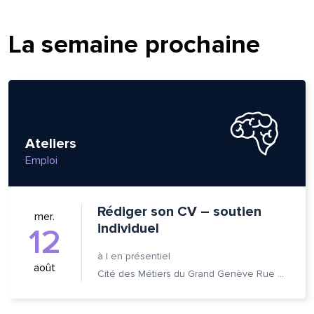
La semaine prochaine
Ateliers
Emploi
Rédiger son CV – soutien
mer.
individuel
12
lle est la pertinence de ce
à
|
en présentiel
août
Cité des Métiers du Grand Genève Rue Prévost-Martin 6 1205 Genève
ge?