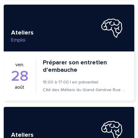
Ateliers
Emploi
Préparer son entretien
ven.
d’embauche
28
15:00
à
17:00
|
en présentiel
août
Cité des Métiers du Grand Genève Rue Prévost-Martin 6 1205 Genève
Ateliers