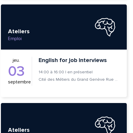
Ateliers
Emploi
English for job interviews
jeu.
03
14:00
à
16:00
|
en présentiel
Cité des Métiers du Grand Genève Rue Prévost-Martin 6 1205 Genève
septembre
Ateliers