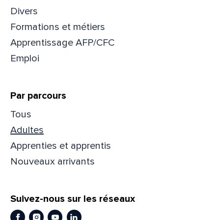
Divers
Prén
Formations et métiers
Apprentissage AFP/CFC
Emploi
Adres
Par parcours
Mess
Comm
Tous
Adultes
Apprenties et apprentis
Nouveaux arrivants
En
En
Suivez-nous sur les réseaux
Facebook
Instagram
Youtube
LinkedIn