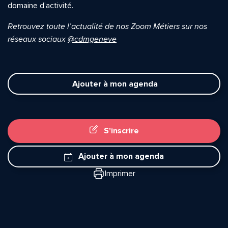
domaine d’activité.
Retrouvez toute l’actualité de nos Zoom Métiers sur nos
réseaux sociaux
@cdmgeneve
Ajouter à mon agenda
S'inscrire
Quelle est la pertinence de cette page?
Ajouter à mon agenda
Imprimer
Prénom et nom*
Adresse e-mail*