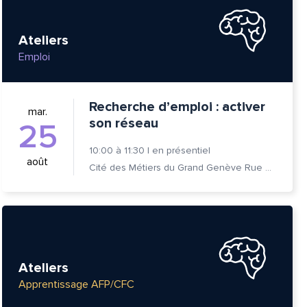
Ateliers
Emploi
Recherche d’emploi : activer
mar.
son réseau
25
10:00
à
11:30
|
en présentiel
août
Cité des Métiers du Grand Genève Rue Prévost-Martin 6 1205 Genève
Ateliers
Apprentissage AFP/CFC