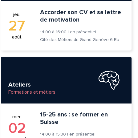
Accorder son CV et sa lettre
jeu.
de motivation
27
14:00
à
16:00
|
en présentiel
août
Cité des Métiers du Grand Genève 6 Rue Prévost-Martin 1205 Genève
Ateliers
Formations et métiers
15-25 ans : se former en
mer.
Suisse
02
14:00
à
15:30
|
en présentiel