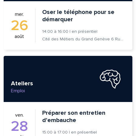
Oser le téléphone pour se
mer.
démarquer
26
14:00
à
16:00
|
en présentiel
août
Cité des Métiers du Grand Genève 6 Rue Prévost-Martin 1205 Genève
Ateliers
Emploi
Préparer son entretien
ven.
d’embauche
28
15:00
à
17:00
|
en présentiel