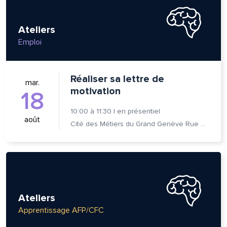
Ateliers
Emploi
Réaliser sa lettre de
mar.
motivation
18
10:00
à
11:30
|
en présentiel
août
Cité des Métiers du Grand Genève Rue Prévost-Martin 6 1205 Genève
Ateliers
Apprentissage AFP/CFC