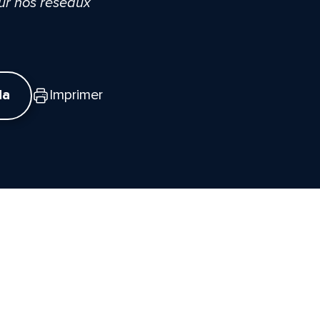
sur nos réseaux
da
Imprimer
tte