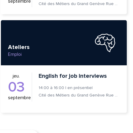
septembre
Cité des Métiers du Grand Genève Rue Prévost-Martin 6 1205 Genève
Ateliers
Emploi
English for job interviews
jeu.
03
14:00
à
16:00
|
en présentiel
Cité des Métiers du Grand Genève Rue Prévost-Martin 6 1205 Genève
septembre