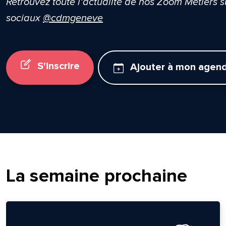
Retrouvez toute l’actualité de nos Zoom Métiers 
sociaux
@cdmgeneve
S'inscrire
Ajouter à mon agen
La semaine prochaine
lle est la pertinence de ce
ge?