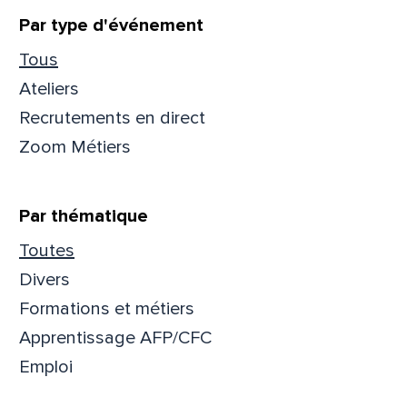
Filtrer
Par type d'événement
Prén
Tous
Ateliers
Adres
Recrutements en direct
Zoom Métiers
Mess
Comm
Par thématique
Toutes
Divers
Formations et métiers
Apprentissage AFP/CFC
En
En
Emploi