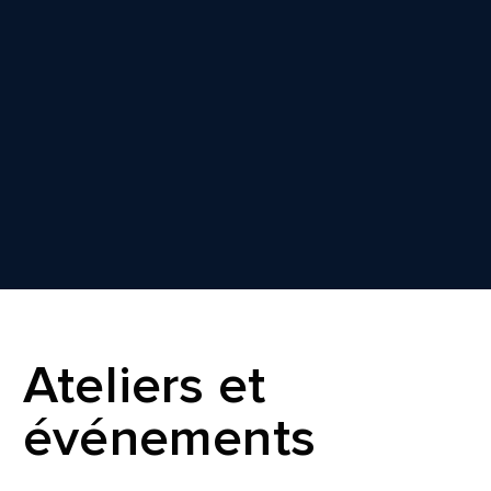
Ateliers et
Que
événements
pa