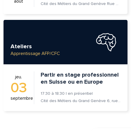
août
Cité des Métiers du Grand Genève Rue Prévost-Martin 6 1205 Genève
Ateliers
Apprentissage AFP/CFC
Partir en stage professionnel
jeu.
en Suisse ou en Europe
03
17:30
à
18:30
|
en présentiel
septembre
Cité des Métiers du Grand Genève 6, rue Prévost-Martin 1205 Genève