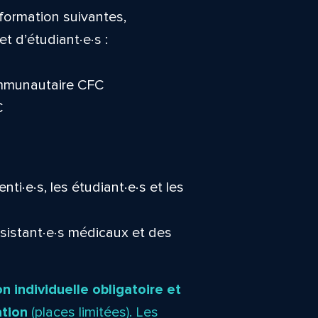
 formation suivantes,
 d’étudiant∙e∙s :
ommunautaire CFC
C
i∙e∙s, les étudiant∙e∙s et les
sistant∙e∙s médicaux et des
on individuelle obligatoire et
ation
(places limitées). Les