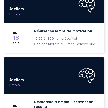
Ateliers
Emploi
Réaliser sa lettre de motivation
mar.
18
10:00
à
11:30
|
en présentiel
août
Cité des Métiers du Grand Genève Rue Prévost-Martin 6 1205 Genève
Ateliers
Emploi
Recherche d’emploi : activer son
mar.
réseau