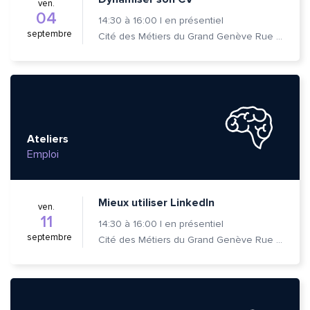
ven.
04
14:30
à
16:00
|
en présentiel
septembre
Cité des Métiers du Grand Genève Rue Prévost-Martin 6 1205 Genève
Ateliers
Emploi
Mieux utiliser LinkedIn
ven.
11
14:30
à
16:00
|
en présentiel
septembre
Cité des Métiers du Grand Genève Rue Prévost-Martin 6 1205 Genève