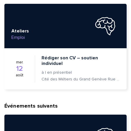
Ateliers
Emploi
Rédiger son CV – soutien
mer.
individuel
12
à
|
en présentiel
août
Cité des Métiers du Grand Genève Rue Prévost-Martin 6 1205 Genève
Événements suivants